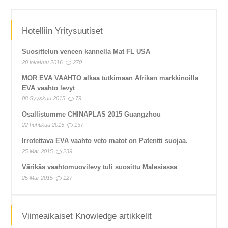
Hotelliin Yritysuutiset
Suosittelun veneen kannella Mat FL USA
20 lokakuu 2016
270
MOR EVA VAAHTO alkaa tutkimaan Afrikan markkinoilla
EVA vaahto levyt
08 Syyskuu 2015
79
Osallistumme CHINAPLAS 2015 Guangzhou
22 huhtikuu 2015
137
Irrotettava EVA vaahto veto matot on Patentti suojaa.
25 Mar 2015
239
Värikäs vaahtomuovilevy tuli suosittu Malesiassa
25 Mar 2015
127
Viimeaikaiset Knowledge artikkelit