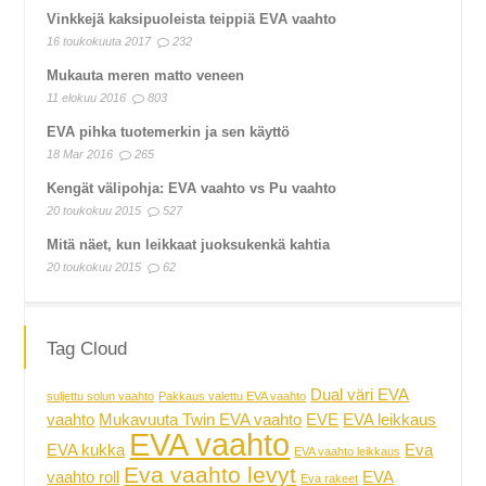
Vinkkejä kaksipuoleista teippiä EVA vaahto
16 toukokuuta 2017
232
Mukauta meren matto veneen
11 elokuu 2016
803
EVA pihka tuotemerkin ja sen käyttö
18 Mar 2016
265
Kengät välipohja: EVA vaahto vs Pu vaahto
20 toukokuu 2015
527
Mitä näet, kun leikkaat juoksukenkä kahtia
20 toukokuu 2015
62
Tag Cloud
Dual väri EVA
suljettu solun vaahto
Pakkaus valettu EVA vaahto
vaahto
Mukavuuta Twin EVA vaahto
EVE
EVA leikkaus
EVA vaahto
EVA kukka
Eva
EVA vaahto leikkaus
Eva vaahto levyt
vaahto roll
EVA
Eva rakeet