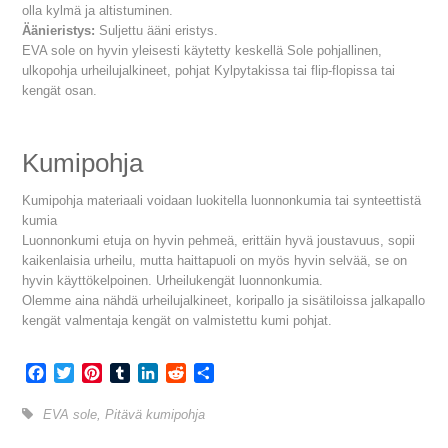
olla kylmä ja altistuminen.
Äänieristys:
Suljettu ääni eristys.
EVA sole on hyvin yleisesti käytetty keskellä Sole pohjallinen,
ulkopohja urheilujalkineet, pohjat Kylpytakissa tai flip-flopissa tai
kengät osan.
Kumipohja
Kumipohja materiaali voidaan luokitella luonnonkumia tai synteettistä
kumia
Luonnonkumi etuja on hyvin pehmeä, erittäin hyvä joustavuus, sopii
kaikenlaisia urheilu, mutta haittapuoli on myös hyvin selvää, se on
hyvin käyttökelpoinen. Urheilukengät luonnonkumia.
Olemme aina nähdä urheilujalkineet, koripallo ja sisätiloissa jalkapallo
kengät valmentaja kengät on valmistettu kumi pohjat.
Facebook
Twitter
Pinterest
Tumblr
LinkedIn
Reddit
Share
EVA sole
,
Pitävä kumipohja