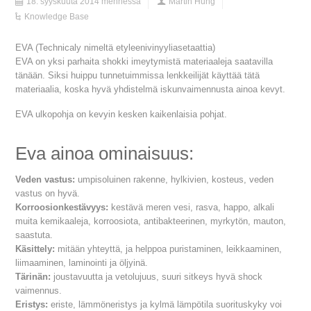
18. syyskuuta 2014 mennessä
Martin Hung
Knowledge Base
EVA (Technicaly nimeltä etyleenivinyyliasetaattia)
EVA on yksi parhaita shokki imeytymistä materiaaleja saatavilla
tänään. Siksi huippu tunnetuimmissa lenkkeilijät käyttää tätä
materiaalia, koska hyvä yhdistelmä iskunvaimennusta ainoa kevyt.
EVA ulkopohja on kevyin kesken kaikenlaisia pohjat.
Eva ainoa ominaisuus:
Veden vastus:
umpisoluinen rakenne, hylkivien, kosteus, veden
vastus on hyvä.
Korroosionkestävyys:
kestävä meren vesi, rasva, happo, alkali
muita kemikaaleja, korroosiota, antibakteerinen, myrkytön, mauton,
saastuta.
Käsittely:
mitään yhteyttä, ja helppoa puristaminen, leikkaaminen,
liimaaminen, laminointi ja öljyinä.
Tärinän:
joustavuutta ja vetolujuus, suuri sitkeys hyvä shock
vaimennus.
Eristys:
eriste, lämmöneristys ja kylmä lämpötila suorituskyky voi