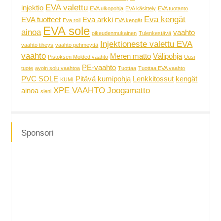
EVA valettu
injektio
EVA ulkopohja
EVA käsittely
EVA tuotanto
Eva kengät
EVA tuotteet
Eva arkki
Eva roll
EVA kengät
EVA sole
ainoa
vaahto
oikeudenmukainen
Tulenkestävä
Injektioneste valettu EVA
vaahto tiheys
vaahto pehmeyttä
vaahto
Meren matto
Välipohja
Pistoksen Molded vaahto
Uusi
PE-vaahto
tuote
avoin solu vaahtoa
Tuottaa
Tuottaa EVA vaahto
PVC SOLE
Pitävä kumipohja
Lenkkitossut
kengät
KUMI
XPE VAAHTO
Joogamatto
ainoa
sieni
Sponsori