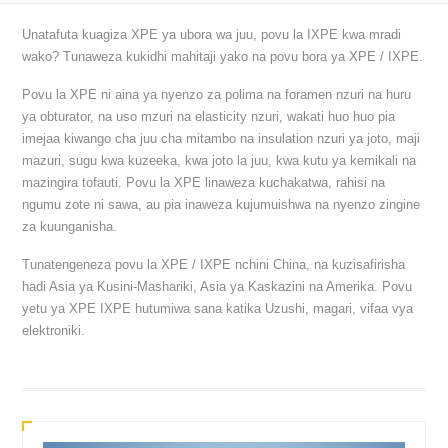
Unatafuta kuagiza XPE ya ubora wa juu, povu la IXPE kwa mradi
wako? Tunaweza kukidhi mahitaji yako na povu bora ya XPE / IXPE.
Povu la XPE ni aina ya nyenzo za polima na foramen nzuri na huru
ya obturator, na uso mzuri na elasticity nzuri, wakati huo huo pia
imejaa kiwango cha juu cha mitambo na insulation nzuri ya joto, maji
mazuri, sugu kwa kuzeeka, kwa joto la juu, kwa kutu ya kemikali na
mazingira tofauti. Povu la XPE linaweza kuchakatwa, rahisi na
ngumu zote ni sawa, au pia inaweza kujumuishwa na nyenzo zingine
za kuunganisha.
Tunatengeneza povu la XPE / IXPE nchini China, na kuzisafirisha
hadi Asia ya Kusini-Mashariki, Asia ya Kaskazini na Amerika. Povu
yetu ya XPE IXPE hutumiwa sana katika Uzushi, magari, vifaa vya
elektroniki.