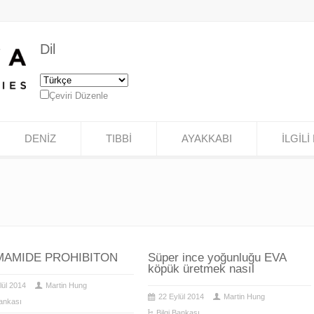
Dil
Çeviri Düzenle
DENİZ
TIBBİ
AYAKKABI
İLGİLİ 
AMIDE PROHIBITON
Süper ince yoğunluğu EVA
köpük üretmek nasıl
lül 2014
Martin Hung
22 Eylül 2014
Martin Hung
Bankası
Bilgi Bankası