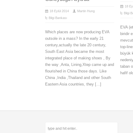
18 Ey
18 Eylül 2014
Martin Hung
Bilgi 
Bilgi Bankası
EVA (et
Which places are now producing EVA
biridir
outsole in a mass? In the early 21
mevcut
century,actually the late 20 century,
top-lin
South East Asia became the most
büyük k
integrated place of making shoes , By
nedeni
the way ,Anta, Lining,Xtep came up and
taban o
flourished in China those days. Like
hafif o
China ,India ,Thailand and other South
Eastern Asia countries, they […]