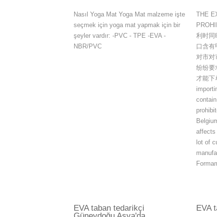
Nasıl Yoga Mat Yoga Mat malzeme işte
THE E
seçmek için yoga mat yapmak için bir
PROH
şeyler vardır: -PVC - TPE -EVA -
利时同
NBR/PVC
口含有
对市对
纷纷要
才能下单。
importi
contai
prohibi
Belgium
affects
lot of 
manufac
Formami
EVA taban tedarikçi
EVA t
Güneydoğu Asya'da