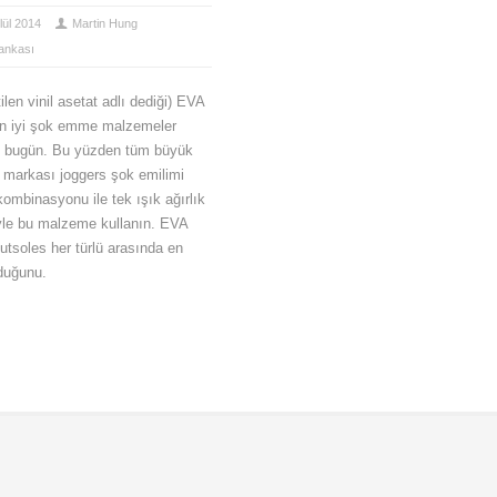
lül 2014
Martin Hung
Bankası
ilen vinil asetat adlı dediği) EVA
 en iyi şok emme malzemeler
 bugün. Bu yüzden tüm büyük
e markası joggers şok emilimi
ombinasyonu ile tek ışık ağırlık
yle bu malzeme kullanın. EVA
utsoles her türlü arasında en
lduğunu.