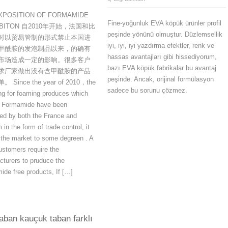
XPOSITION OF FORMAMIDE
Fine-yoğunluk EVA köpük ürünler profil
IBITON 自2010年开始，法国和比
peşinde yönünü olmuştur. Düzlemsellik
时以贸易管制的形式禁止本国进
iyi, iyi, iyi yazdırma efektler, renk ve
甲酰胺的发泡制品以来，的确有
hassas avantajları gibi hissediyorum,
市场造成一定的影响。很多客户
bazı EVA köpük fabrikalar bu avantaj
求厂家做出没有含甲酰胺的产品
peşinde. Ancak, orijinal formülasyon
 Since the year of 2010，the
sadece bu sorunu çözmez.
ng for foaming produces which
n Formamide have been
ted by both the France and
 in the form of trade control, it
 the market to some degreen . A
customers require the
turers to pruduce the
de free products, If […]
aban kauçuk taban farklı