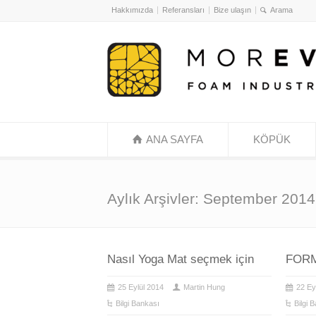
Hakkımızda
Referansları
Bize ulaşın
ANA SAYFA
KÖPÜK
Aylık Arşivler:
September 2014
Nasıl Yoga Mat seçmek için
FORM
25 Eylül 2014
Martin Hung
22 Ey
Bilgi Bankası
Bilgi 