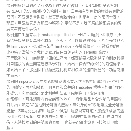
歐洲對於進口的產品有ROSH的指令的管制，有EN71的指令的管制，
有REACH的53項的指令的管制。 這些當中都有對具體的物質有具體的
限值，不要說是會致癌，就算是會致命的，也是有一定的限值空間。
那麼，甲醯胺真是有那麼神秘嗎？ 當然不是，我們應該從更嚴肅的態
度來看待這件事情。
歐洲進口生產有以下 restrainings: Rosh、 EN71 和達到 53 順序。所
有這些指令都有具體的材料，不說，它可以導致的癌症，甚至是致命的
齡 limitvalue，它仍然有某些 limitvalue。在這種情況下，難道真的如
此神秘？當然不是我們要處理這件事與更多的 seraous 態度。
不管歐洲的進口商還是中國的生產商，都應該要求歐洲標準的制定機構
對甲醯胺的含量問題進行科學評估，給出一個合理的公開的限值標準。
如果給不了，那這個事很顯然是比利時和法國的進口貿易的一項管制措
施而已。
歐洲的 importors 和中國的製造商應該要求歐洲標準組織進行科學評估
的甲醯胺，內容和發佈一個合理和公共的 limitualue 標準。如果他們不
能提供，它是顯然只是比利時和法國，限制進口，貿易限制
在報導中，可能消費者有被誤導的地方。 發泡製品有含少量的甲醯胺
沒有錯，那是AC發泡劑分解後的產物，每公斤的AC發泡劑完全分解後
能產生200毫克左右的甲醯胺。 但是甲醯胺沒有味道，加熱到蒸發的溫
度也不會分解產生有味道的氨出來。 甲醯胺在塑膠的內部比較均勻分
佈，人體接觸到的是塑膠的表層。 也就是說很少會真正接觸到甲醯
胺。