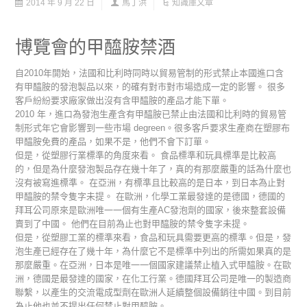
2014 年 9 月 22 日
馬丁洪
知識庫文章
博覽會的甲醯胺禁酒
自2010年開始，法國和比利時同時以貿易管制的形式禁止本國進口含
有甲醯胺的發泡製品以來，的確有對市對市場造成一定的影響。 很多
客戶紛紛要求廠家做出沒有含甲醯胺的產品才能下單。
2010 年，進口為發泡生產含有甲醯胺已禁止由法國和比利時的貿易管
制形式年它會影響到一些市場 degreen。很多客戶要求生產商在塑膠布
甲醯胺免費的產品，如果不是，他們不會下訂單。
但是，從塑膠行業標準的角度來看。 食品標準和玩具標準是比較高
的，但是為什麼發泡製品存在幾十年了，真的有那麼嚴重的話為什麼也
沒有被寫進標準。 在亞洲，有標準且比較高的是日本，到日本為止對
甲醯胺的禁令隻字未提。 在歐洲，化學工業最發達的是德國，德國的
拜耳公司原來是歐洲唯一一個有生產AC發泡劑的國家，後來整套設備
賣到了中國。 他們在目前為止也對甲醯胺的禁令隻字未提。
但是，從塑膠工業的標準來看，食品和玩具需要更高的標準。但是，發
泡生產已經存在了幾十年，為什麼它不是標準中列出的所需如果真的是
那麼嚴重。在亞洲，日本是唯一一個國家建議禁止植入式甲醯胺。在歐
洲，德國是最發達的國家，在化工行業。德國拜耳公司是唯一的製造商
聯繫，以產生的交流電成型劑在歐洲人延續整個設備銷往中國。到目前
為止他也並不提出任何禁止對甲醯胺。