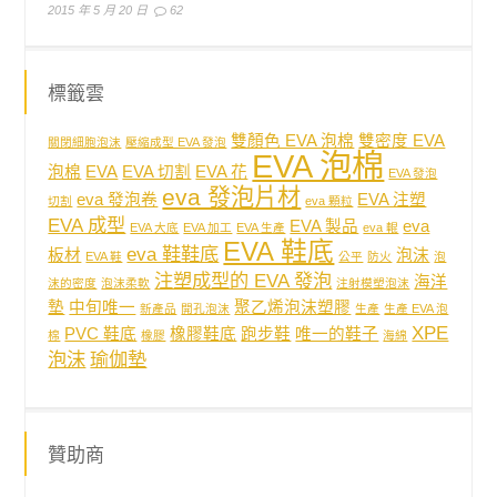
2015 年 5 月 20 日
62
標籤雲
雙顏色 EVA 泡棉
雙密度 EVA
關閉細胞泡沫
壓縮成型 EVA 發泡
EVA 泡棉
泡棉
EVA
EVA 切割
EVA 花
EVA 發泡
eva 發泡片材
eva 發泡卷
EVA 注塑
切割
eva 顆粒
EVA 成型
EVA 製品
eva
EVA 大底
EVA 加工
EVA 生產
eva 輥
EVA 鞋底
eva 鞋鞋底
板材
泡沫
EVA 鞋
公平
防火
泡
注塑成型的 EVA 發泡
海洋
沫的密度
泡沫柔軟
注射模塑泡沫
墊
中旬唯一
聚乙烯泡沫塑膠
新產品
開孔泡沫
生產
生產 EVA 泡
XPE
PVC 鞋底
橡膠鞋底
跑步鞋
唯一的鞋子
棉
橡膠
海綿
泡沫
瑜伽墊
贊助商