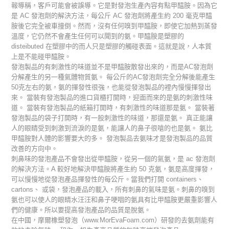
報導稱，客戶可能會被誤導。它是對發泡生產內容有點甲醯胺。因為它
是 AC 發泡劑的解決方法，每公斤 AC 發泡劑將產生約 200 毫克甲醯
胺後它完全被車撞倒。然而，沒有任何嗅到甲醯胺，即使它加熱到蒸發
溫度，它仍然不會產生任何可以聞到的氨。甲醯胺是塑膠的
disteibuted 在塑膠中的而人只是塑膠的觸碰表面。這就是說，人本質
上是不能碰甲醯胺。
發泡製品的有刺激性的味道並不是甲醯胺散發出來的，而是AC發泡劑
分解產生的另一種氣體物質氨。 每公斤的AC發泡劑完全分解後能產生
50克左右的氨，氨的揮發性很強，也能從發泡製品的裡內慢慢揮發出
來。 當裝有發泡製品的進口貨櫃打開時，迎面而來的是氨的刺激性味
道。 當裝有發泡製品的紙箱打開時，有刺激性的味道那是氨。 當裝著
發泡製品的袋子打開時，有一股刺激性的味道，那還是氨。 真正能讓
人的眼睛受到刺激到流淚的是氨，能讓人的鼻子很嗆的也是氨。 氨比
甲醯胺對人體的影響要大的多。 發泡製品去氨味才是發泡製品的品質
改善的方向中。
刺鼻味的發泡產品不會發出從甲醯胺，從另一個的氣氨，是 ac 發泡劑
的解決方法。A 較好地解決甲醯胺將產生約 50 克氨，氨是高度揮發，
可以慢慢地從發泡產品揮發性的每公斤。當我們打開 containers、
cartons、 或袋，發泡產品的載入，所有刺鼻的氣味是氨。刺鼻的嗅到
氨也可以使人的眼睛水汪汪和鼻子哽咽的氨具有比甲醯胺更嚴重影響人
們的健康。所以要提高發泡產品的品質是脫氨。
在中國，摩爾橡塑發泡（www.MorEvaFoam.com）研發的去氨劑能有