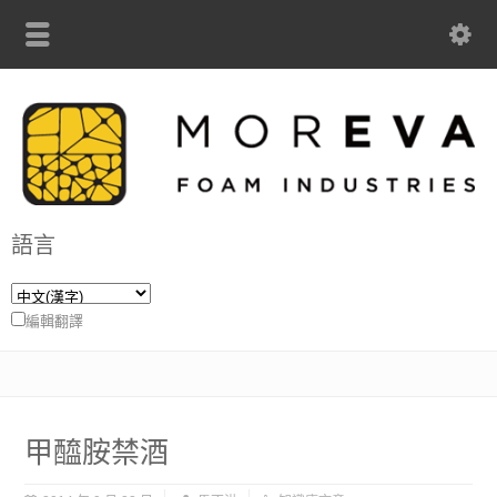
語言
編輯翻譯
甲醯胺禁酒