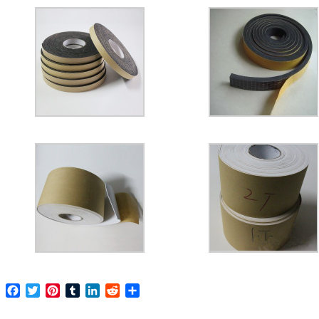
Facebook
Twitter
Pinterest
Tumblr
LinkedIn
Reddit
Share