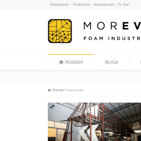
Tentang kita
Testimonial
Hubungi kami
RUMAH
BUSA
Rumah
Tentang kita