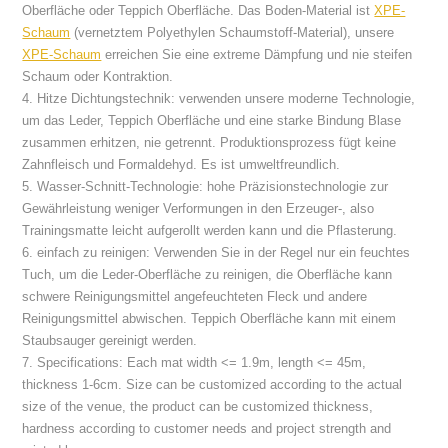
Oberfläche oder Teppich Oberfläche. Das Boden-Material ist
XPE-
Schaum
(vernetztem Polyethylen Schaumstoff-Material), unsere
XPE-Schaum
erreichen Sie eine extreme Dämpfung und nie steifen
Schaum oder Kontraktion.
4. Hitze Dichtungstechnik: verwenden unsere moderne Technologie,
um das Leder, Teppich Oberfläche und eine starke Bindung Blase
zusammen erhitzen, nie getrennt. Produktionsprozess fügt keine
Zahnfleisch und Formaldehyd. Es ist umweltfreundlich.
5. Wasser-Schnitt-Technologie: hohe Präzisionstechnologie zur
Gewährleistung weniger Verformungen in den Erzeuger-, also
Trainingsmatte leicht aufgerollt werden kann und die Pflasterung.
6. einfach zu reinigen: Verwenden Sie in der Regel nur ein feuchtes
Tuch, um die Leder-Oberfläche zu reinigen, die Oberfläche kann
schwere Reinigungsmittel angefeuchteten Fleck und andere
Reinigungsmittel abwischen. Teppich Oberfläche kann mit einem
Staubsauger gereinigt werden.
7. Specifications: Each mat width <= 1.9m, length <= 45m,
thickness 1-6cm. Size can be customized according to the actual
size of the venue, the product can be customized thickness,
hardness according to customer needs and project strength and