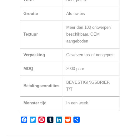
Grootte
Als uw eis
Meer dan 100 ontwerpen
Textuur
beschikbaar, OEM
aangeboden
Verpakking
Geweven tas of aangepast
MOQ
2000 paar
BEVESTIGINGSBRIEF,
Betalingscondities
T/T
Monster tijd
In een week
Facebook
Twitter
Pinterest
Tumblr
LinkedIn
Reddit
Share