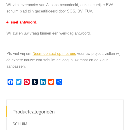
Wij zijn leverancier van Alibaba beoordeeld, onze kleurrijke EVA
schuim blad zijn gecertificeerd door SGS, BV, TUV.
4. snel antwoord.
Wij zullen uw vraag binnen één werkdag antwoord.
Pls viel vrij om
Neem contact op met ons
voor uw project, zullen wij
de exacte nauwe eva schuim cellaag in uw maat en de kleur
aanpassen.
Facebook
Twitter
Pinterest
Tumblr
LinkedIn
Reddit
Share
Productcategorieën
SCHUIM