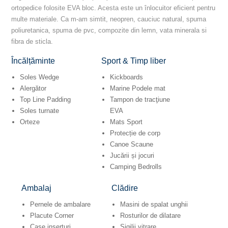
ortopedice folosite EVA bloc. Acesta este un înlocuitor eficient pentru
multe materiale. Ca m-am simtit, neopren, cauciuc natural, spuma
poliuretanica, spuma de pvc, compozite din lemn, vata minerala si
fibra de sticla.
Încălțăminte
Sport & Timp liber
Soles Wedge
Kickboards
Alergător
Marine Podele mat
Top Line Padding
Tampon de tracţiune
Soles turnate
EVA
Orteze
Mats Sport
Protecție de corp
Canoe Scaune
Jucării și jocuri
Camping Bedrolls
Ambalaj
Clădire
Pernele de ambalare
Masini de spalat unghii
Placute Corner
Rosturilor de dilatare
Case inserturi
Sigilii vitrare