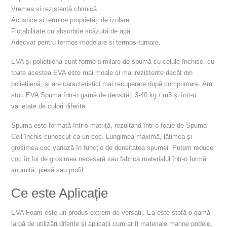
Vremea și rezistență chimică.
Acustice și termice proprietăți de izolare.
Flotabilitate cu absorbție scăzută de apă.
Adecvat pentru termos-modelare si termos-turnare.
EVA și polietilena sunt forme similare de spumă cu celule închise. cu
toate acestea EVA este mai moale și mai rezistente decât din
polietilenă, și are caracteristici mai recuperare după comprimare. Am
stoc EVA Spuma într-o gamă de densități 3-40 kg / m3 și într-o
varietate de culori diferite.
Spuma este formată într-o matriță, rezultând într-o foaie de Spuma
Cell închis cunoscut ca un coc. Lungimea maximă, lățimea și
grosimea coc variază în funcție de densitatea spumei. Putem reduce
coc în foi de grosimea necesară sau fabrica materialul într-o formă
anumită, piesă sau profil
Ce este Aplicație
EVA Foam este un produs extrem de versatil. Ea este stofă o gamă
largă de utilizări diferite şi aplicaţii cum ar fi materiale marine podele,