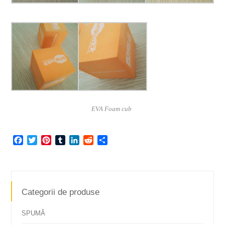
EVA Foam cub
Facebook
Twitter
Pinterest
Tumblr
LinkedIn
Reddit
Share
Categorii de produse
SPUMĂ