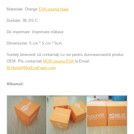
Materiale: Orange
EVA spuma foaie
Duritate: 38 JIS C
De imprimare: Imprimare mătase
Dimensiune: 5 cm * 5 cm * 5cm.
Sunteţi binevenit să contactaţi cu noi pentru dumneavoastră produs
OEM. Pls contactati
MOR spuma EVA
la Email:
M.Hung@MorEvaFoam.com
Albumul: