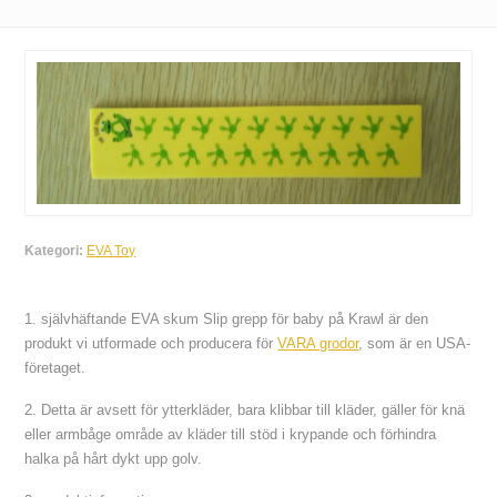
Kategori:
EVA Toy
1. självhäftande EVA skum Slip grepp för baby på Krawl är den
produkt vi utformade och producera för
VARA grodor
, som är en USA-
företaget.
2. Detta är avsett för ytterkläder, bara klibbar till kläder, gäller för knä
eller armbåge område av kläder till stöd i krypande och förhindra
halka på hårt dykt upp golv.