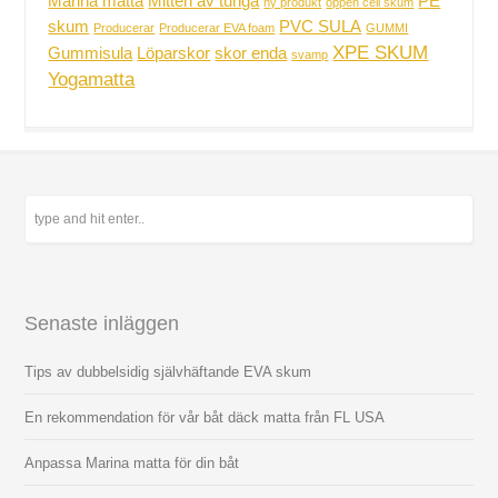
Marina matta
Mitten av tunga
PE
ny produkt
öppen cell skum
skum
PVC SULA
Producerar
Producerar EVA foam
GUMMI
XPE SKUM
Gummisula
Löparskor
skor enda
svamp
Yogamatta
Senaste inläggen
Tips av dubbelsidig självhäftande EVA skum
En rekommendation för vår båt däck matta från FL USA
Anpassa Marina matta för din båt