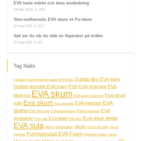
EVA harts märke och dess användning
18 Mar 2016
265
Skor-mellansula: EVA skum vs Pu-skum
20 maj 2015
527
Vad ser du när du skär en löparskor på mitten
20 maj 2015
62
Tag Nails
Dubbla färg EVA foam
cellplast
Komprimering gjuten EVA foam
Dubbel densitet EVA foam
EVA
EVA skärning
EVA
EVA skum
blomma
Eva skum
EVA skum skärning
Eva skum
EVA
rulle
EVA injektion
Eva granulat
gjutna
EVA
EVA Yttersula
EVA bearbetning
EVA produktion
Eva skor enda
produkter
Eva blad
Eva rulle
EVA skor
EVA sula
skum
rättvis
brandsäker
skum densitet
skum
Formsprutad EVA Foam
mjukhet
Injektion Gjuten skum