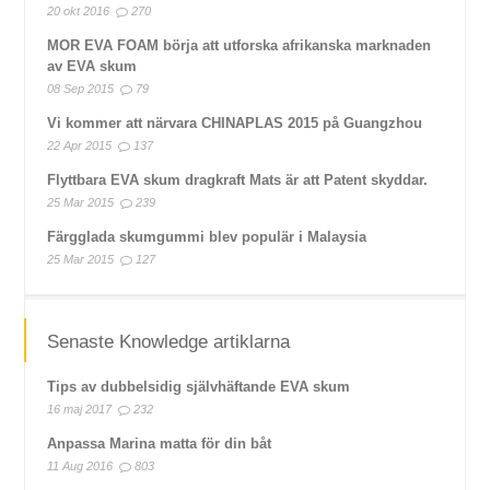
20 okt 2016
270
MOR EVA FOAM börja att utforska afrikanska marknaden
av EVA skum
08 Sep 2015
79
Vi kommer att närvara CHINAPLAS 2015 på Guangzhou
22 Apr 2015
137
Flyttbara EVA skum dragkraft Mats är att Patent skyddar.
25 Mar 2015
239
Färgglada skumgummi blev populär i Malaysia
25 Mar 2015
127
Senaste Knowledge artiklarna
Tips av dubbelsidig självhäftande EVA skum
16 maj 2017
232
Anpassa Marina matta för din båt
11 Aug 2016
803