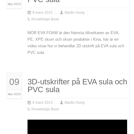
Mar 2015
9 mars 2015
Martin Hung
Knowledge Base
MOR EVA FOAM är den främsta tillverkaren av EVA,
PE, XPE skum och skum produkter i Kina, här är en
video visar hur vi behandlar 2D utskrift på EVA sula och
PVC sula
09
3D-utskrifter på EVA sula och
PVC sula
Mar 2015
9 mars 2015
Martin Hung
Knowledge Base