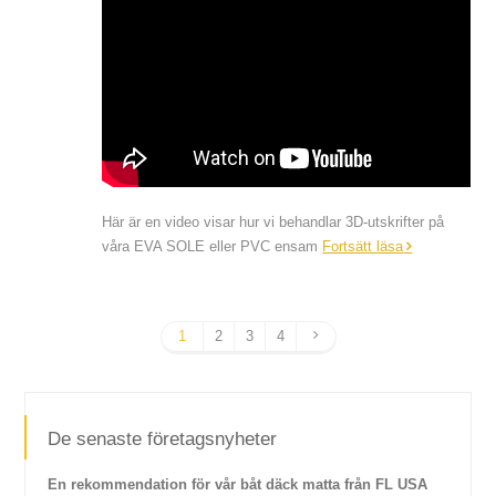
Här är en video visar hur vi behandlar 3D-utskrifter på
våra EVA SOLE eller PVC ensam
Fortsätt läsa
1
2
3
4
De senaste företagsnyheter
En rekommendation för vår båt däck matta från FL USA