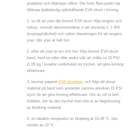
produkter och tillämpas villkor. Det finns flera punkt när
tillämpa dubbelsidig självhäftande EVA skum i limning.
1, se till att ytan där limmet EVA skum följa rengörs och
torkas, normalt rekommenderar vi att använda 1: 1 IPA
(isopropylalkohol) och vatten blandningen för att rengöra
ytan, tills ytan är helt torr.
2, efter att ytan är ren och torr, följa limmet EVA skum
band, med en roller eller andra sätt att ställa ca 15 PSI
(1,05 kg / kvadrat centimeter) av trycket, att göra limning
effektivare.
3, lossnar pappret
EVA skumtejp
, och följa ett annat
material på band som använder samma ansökan 15 PSI
tryck för att göra limning effektivare. Om du vill ta bort
bubblan, bör du öka trycket men inte ut av begränsning
av bindning material.
4, en idealisk temperatur av bindning är 15-38 ℃, inte
mindre än 10 ℃.