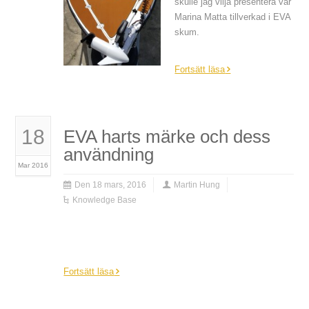
skulle jag vilja presentera vår
Marina Matta tillverkad i EVA
skum.
Fortsätt läsa
18
EVA harts märke och dess
användning
Mar 2016
Den 18 mars, 2016
Martin Hung
Knowledge Base
EVA harts
Fortsätt läsa