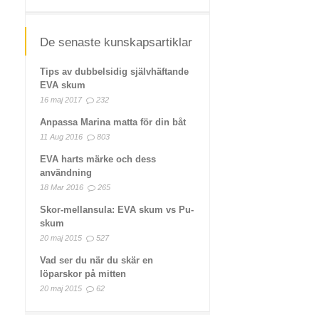
De senaste kunskapsartiklar
Tips av dubbelsidig självhäftande
EVA skum
16 maj 2017
232
Anpassa Marina matta för din båt
11 Aug 2016
803
EVA harts märke och dess
användning
18 Mar 2016
265
Skor-mellansula: EVA skum vs Pu-
skum
20 maj 2015
527
Vad ser du när du skär en
löparskor på mitten
20 maj 2015
62