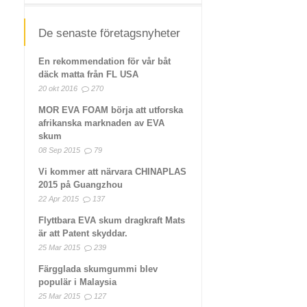
De senaste företagsnyheter
En rekommendation för vår båt
däck matta från FL USA
20 okt 2016
270
MOR EVA FOAM börja att utforska
afrikanska marknaden av EVA
skum
08 Sep 2015
79
Vi kommer att närvara CHINAPLAS
2015 på Guangzhou
22 Apr 2015
137
Flyttbara EVA skum dragkraft Mats
är att Patent skyddar.
25 Mar 2015
239
Färgglada skumgummi blev
populär i Malaysia
25 Mar 2015
127