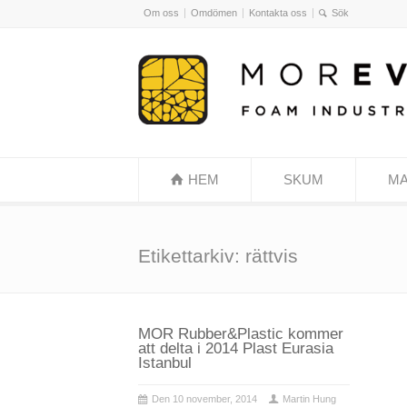
Om oss
Omdömen
Kontakta oss
HEM
SKUM
MA
Etikettarkiv: rättvis
MOR Rubber&Plastic kommer
att delta i 2014 Plast Eurasia
Istanbul
Den 10 november, 2014
Martin Hung