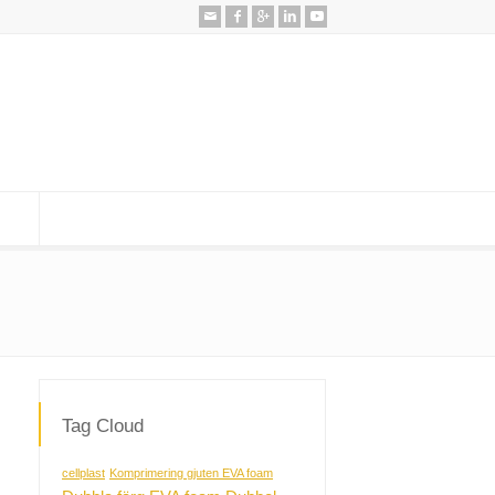
Tag Cloud
cellplast
Komprimering gjuten EVA foam