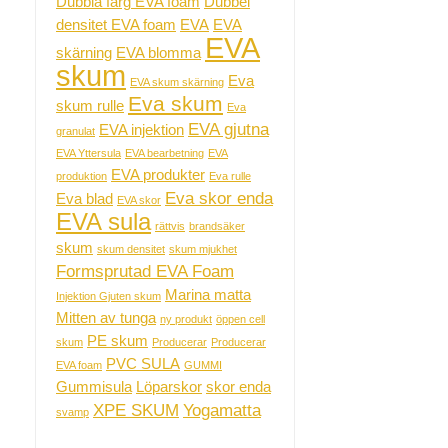
Dubbla färg EVA foam
Dubbel
densitet EVA foam
EVA
EVA
EVA
skärning
EVA blomma
skum
Eva
EVA skum skärning
Eva skum
skum rulle
Eva
EVA gjutna
EVA injektion
granulat
EVA Yttersula
EVA bearbetning
EVA
EVA produkter
produktion
Eva rulle
Eva skor enda
Eva blad
EVA skor
EVA sula
rättvis
brandsäker
skum
skum densitet
skum mjukhet
Formsprutad EVA Foam
Marina matta
Injektion Gjuten skum
Mitten av tunga
ny produkt
öppen cell
PE skum
skum
Producerar
Producerar
PVC SULA
EVA foam
GUMMI
Gummisula
Löparskor
skor enda
XPE SKUM
Yogamatta
svamp