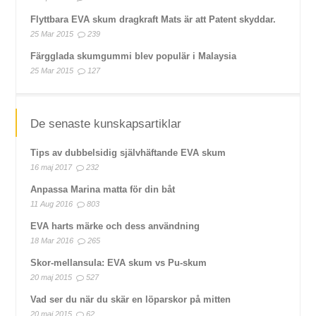
Flyttbara EVA skum dragkraft Mats är att Patent skyddar.
25 Mar 2015
239
Färgglada skumgummi blev populär i Malaysia
25 Mar 2015
127
De senaste kunskapsartiklar
Tips av dubbelsidig självhäftande EVA skum
16 maj 2017
232
Anpassa Marina matta för din båt
11 Aug 2016
803
EVA harts märke och dess användning
18 Mar 2016
265
Skor-mellansula: EVA skum vs Pu-skum
20 maj 2015
527
Vad ser du när du skär en löparskor på mitten
20 maj 2015
62