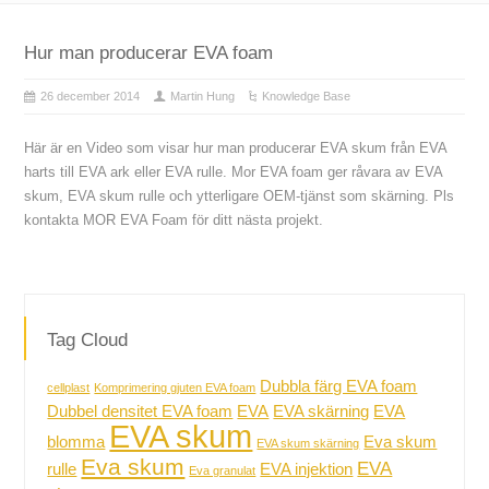
Hur man producerar EVA foam
26 december 2014
Martin Hung
Knowledge Base
Här är en Video som visar hur man producerar EVA skum från EVA
harts till EVA ark eller EVA rulle. Mor EVA foam ger råvara av EVA
skum, EVA skum rulle och ytterligare OEM-tjänst som skärning. Pls
kontakta MOR EVA Foam för ditt nästa projekt.
Tag Cloud
Dubbla färg EVA foam
cellplast
Komprimering gjuten EVA foam
Dubbel densitet EVA foam
EVA
EVA skärning
EVA
EVA skum
blomma
Eva skum
EVA skum skärning
Eva skum
EVA
rulle
EVA injektion
Eva granulat