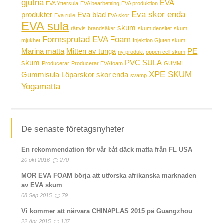
gjutna
EVA
EVA Yttersula
EVA bearbetning
EVA produktion
Eva skor enda
produkter
Eva blad
Eva rulle
EVA skor
EVA sula
skum
rättvis
brandsäker
skum densitet
skum
Formsprutad EVA Foam
mjukhet
Injektion Gjuten skum
Marina matta
Mitten av tunga
PE
ny produkt
öppen cell skum
skum
PVC SULA
Producerar
Producerar EVA foam
GUMMI
XPE SKUM
Gummisula
Löparskor
skor enda
svamp
Yogamatta
De senaste företagsnyheter
En rekommendation för vår båt däck matta från FL USA
20 okt 2016
270
MOR EVA FOAM börja att utforska afrikanska marknaden
av EVA skum
08 Sep 2015
79
Vi kommer att närvara CHINAPLAS 2015 på Guangzhou
22 Apr 2015
137