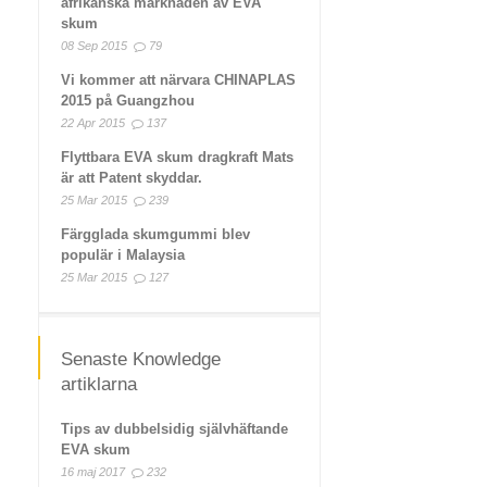
afrikanska marknaden av EVA
skum
08 Sep 2015
79
Vi kommer att närvara CHINAPLAS
2015 på Guangzhou
22 Apr 2015
137
Flyttbara EVA skum dragkraft Mats
är att Patent skyddar.
25 Mar 2015
239
Färgglada skumgummi blev
populär i Malaysia
25 Mar 2015
127
Senaste Knowledge
artiklarna
Tips av dubbelsidig självhäftande
EVA skum
16 maj 2017
232