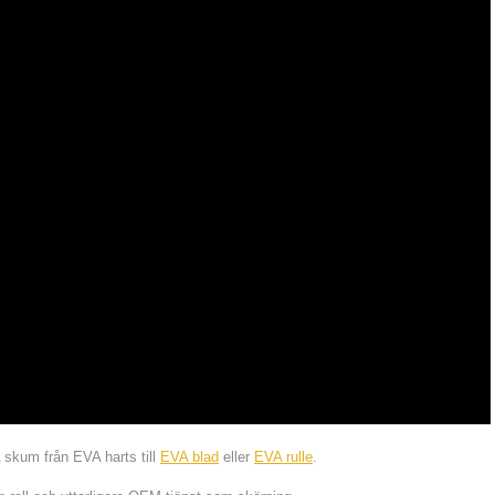
 skum från EVA harts till
EVA blad
eller
EVA rulle
.