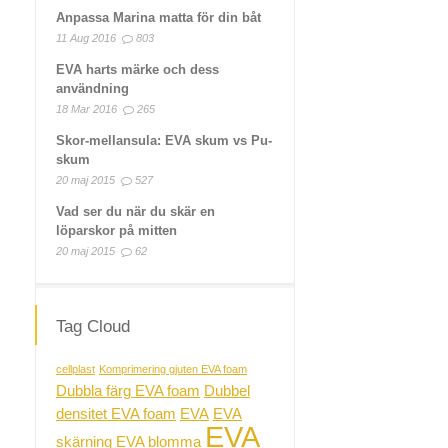
Anpassa Marina matta för din båt
11 Aug 2016
803
EVA harts märke och dess
användning
18 Mar 2016
265
Skor-mellansula: EVA skum vs Pu-
skum
20 maj 2015
527
Vad ser du när du skär en
löparskor på mitten
20 maj 2015
62
Tag Cloud
cellplast
Komprimering gjuten EVA foam
Dubbla färg EVA foam
Dubbel
densitet EVA foam
EVA
EVA
EVA
skärning
EVA blomma