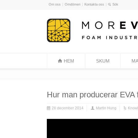
Om oss
Omdömen
Kontakta oss
HEM
SKUM
MA
Hur man producerar EVA
26 december 2014
Martin Hung
Know