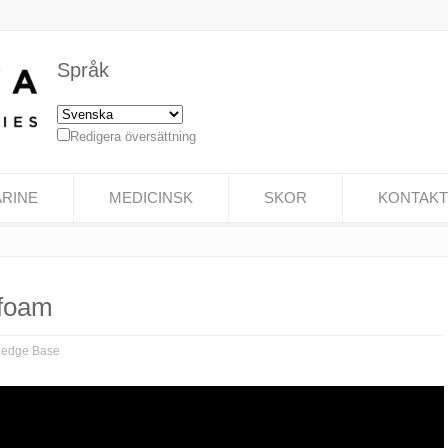
Språk
Redigera översättning
RINE
MEDICINSK
SKOR
KONTAKT
 foam
ledge Base