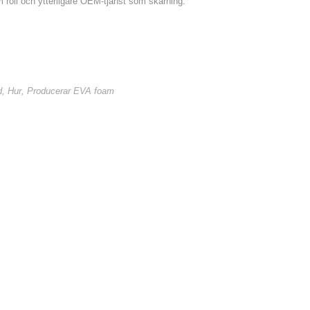
oll och ytterligare OEM-tjänst som skärning.
d
,
Hur
,
Producerar EVA foam