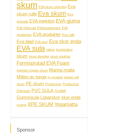
skum
Eva
EVA skum skärning
Eva skum
skum rulle
Eva
EVA gjutna
EVA injektion
granulat
EVA Yttersula
EVA bearbetning
EVA
EVA produkter
produktion
Eva rulle
Eva skor enda
Eva blad
EVA skor
EVA sula
rättvis
brandsäker
skum
skum densitet
skum mjukhet
Formsprutad EVA Foam
Marina matta
Injektion Gjuten skum
Mitten av tunga
ny produkt
öppen cell
PE skum
skum
Producerar
Producerar
PVC SULA
EVA foam
GUMMI
Gummisula
Löparskor
skor enda
XPE SKUM
Yogamatta
svamp
Sponsor