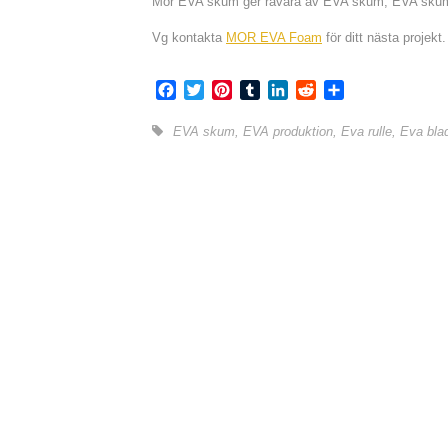
Mor EVA skum ger råvara av EVA skum, EVA skum r
Vg kontakta
MOR EVA Foam
för ditt nästa projekt.
Facebook
Twitter
Pinterest
Tumblr
LinkedIn
Reddit
Share
EVA skum
,
EVA produktion
,
Eva rulle
,
Eva bla