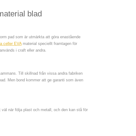
aterial blad
orm pad som är utmärkta att göra enastående
na celler EVA
material speciellt framtagen för
nvänds i craft eller andra.
ammans. Till skillnad från vissa andra fabriken
stnad. Men bond kommer att ge garanti som även
t väl när följa plast och metall, och den kan stå för