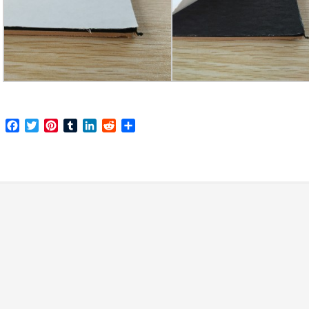
Facebook
Twitter
Pinterest
Tumblr
LinkedIn
Reddit
Share