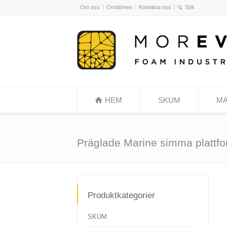
Om oss
Omdömen
Kontakta oss
HEM
SKUM
MA
Präglade Marine simma plattf
Produktkategorier
SKUM