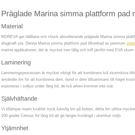
Präglade Marina simma plattform pad m
Material
MOREVA ger hållbara och chock absorberande präglade Marina simma plattf
dragkraft yta. Denna Marina simma plattform pad tillverkad av premium
slut
marina applikationer, det är mycket mer tålig och tuff jämför med EVA skum a
Laminering
Lamineringsprocessen är mycket viktigt för att kombinera två skumskiva tills
använder lim för att kombinera dem, bond vi dem tillsammans till högre ko
exponeras i solljus under lång tid, de två arken kommer inte isär.
Självhäftande
Vi tillämpar marin kvalitet tryck känslig lim på botten, detta lim utföra mycke
100 grader Celsius för lång tid att ge längre livslängd i utomhus miljö.
Ytjämnhet