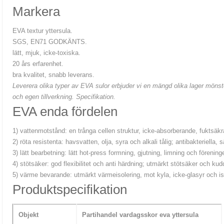
Markera
EVA textur yttersula.
SGS, EN71 GODKÄNTS.
lätt, mjuk, icke-toxiska.
20 års erfarenhet.
bra kvalitet, snabb leverans.
Leverera olika typer av EVA sulor erbjuder vi en mängd olika lager mö
och
egen tillverkning.
Specifikation.
EVA enda fördelen
1) vattenmotstånd: en trånga cellen struktur, icke-absorberande, fuktsäkr
2) röta resistenta: havsvatten, olja, syra och alkali tålig; antibakteriella, 
3) lätt bearbetning: lätt hot-press formning, gjutning, limning och förening
4) stötsäker: god flexibilitet och anti härdning; utmärkt stötsäker och ku
5) värme bevarande: utmärkt värmeisolering, mot kyla, icke-glasyr och iso
Produktspecifikation
Objekt
Partihandel vardagsskor eva yttersula