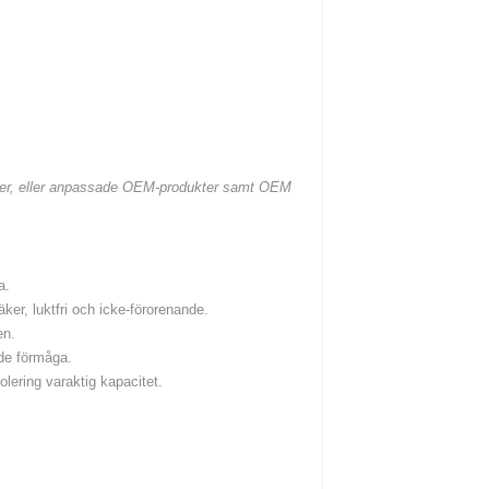
nster, eller anpassade OEM-produkter samt OEM
a.
säker, luktfri och icke-förorenande.
en.
dde förmåga.
lering varaktig kapacitet.