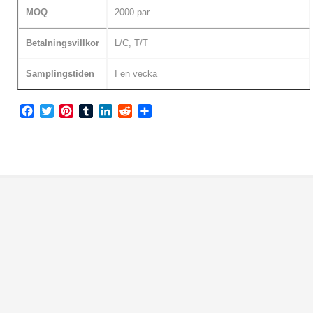
MOQ
2000 par
Betalningsvillkor
L/C, T/T
Samplingstiden
I en vecka
Facebook
Twitter
Pinterest
Tumblr
LinkedIn
Reddit
Share