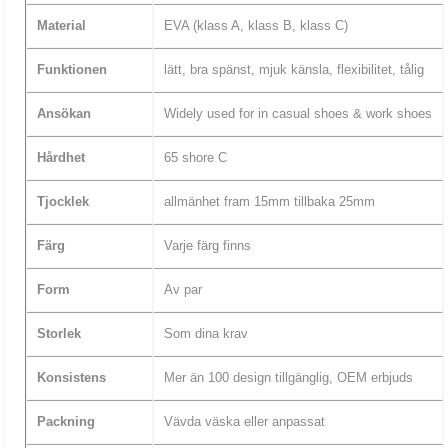
Material
EVA (klass A, klass B, klass C)
Funktionen
lätt, bra spänst, mjuk känsla, flexibilitet, tålig
Ansökan
Widely used for in casual shoes & work shoes
Hårdhet
65 shore C
Tjocklek
allmänhet fram 15mm tillbaka 25mm
Färg
Varje färg finns
Form
Av par
Storlek
Som dina krav
Konsistens
Mer än 100 design tillgänglig, OEM erbjuds
Packning
Vävda väska eller anpassat