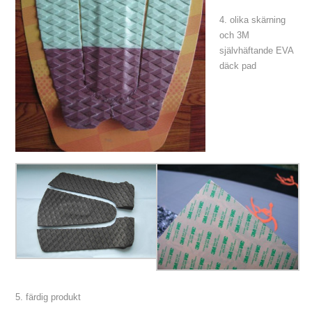
4. olika skärning
och 3M
självhäftande EVA
däck pad
5. färdig produkt