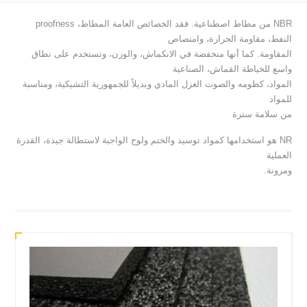
NBR من مطاط اصطناعية. فقد الخصائص العامة المطاط، proofness
النفط، مقاومة الحرارة، وامتصاص
المقاومة. كما أنها منخفضة في الانكماش، والوزن، وتستخدم على نطاق
واسع للخياطة القماش، الصناعية
المواد، كظومه والصوت العزل المادي وبديلاً للجمهورية التشيكية، ومناسبة
للمواد
من سلامة سترة
NR هو استخدامها كمواد توسيد والختم ولوح الواجبة لاستطالة جيدة، القدرة
العملية
ومرونة.