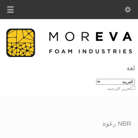
لغة
تحرير الترجمة
NBR رغوة