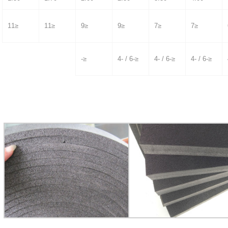
≤11
≤11
≤9
≤9
≤7
≤7
≤-
≤-6 / -4
≤-6 / -4
≤-6 / -4