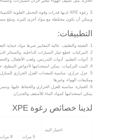
الحارة، مثل تكييف الهواء تبخير خزان السيارات، والسا
5. رغوة XPE لديها قدرات وقوة التحمل القلوية
ويمكن أن تكون مختلطة مع مواد أخرى كثيرة. وتبلغ مساح
التطبيقات:
1. التعبئة والتغليف: عالية المعايير شرط مواد حماية التعبئة للمكونات الالكترونية والأجهزة المنزلية، الخ
2. المركبات: قطع غيار السيارات الداخلية، والستائر الذروة، قواعد الصك، أقنعة الشمس، مبردات، والحصير القدم، الخ
3. أدوات التعليم: أدوات التدريس، ولعب الأطفال، والحصير الجمباز، الواح التزلج على الماء،-سترات النجاة، العوامات، وأدوات وسادة، الخ
4. البيت التركيبات: يمكن استخدامها لأحواض المطبخ، حصيرة، والأغطية الحوض والفرش وبطانة جدار، والنعال، والقبعات، الخ
5. عزل حراري: مناسبة للمعدات العزل الحراري للمنازل 
ومكيفات الهواء، وغيرها
6. العمارة: مناسبة للعزل الحراري والحفاظ عليها، وت
يمكن استخدامها كمواد البناء للأسقف والجدران.
لدينا خصائص رغوة XPE
اختبار البند
5 مرات
8 مرات