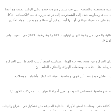
 المسد جيدة ومستقلة، والسطح على نحو سلس ومرونة جيدة، وفي الوقت نفسه هو أيضا
ة للماء، ومقاومة جيدة إلى الشيخوخة، إلى درجة حرارة عالية، لالكيميائية التآكل
معالجة رغوة XPE، السهلة والمعقدة على حد سواء موافق، أو أنها أيضا يمكن أن تتفاقم مع بعض المواد الأخرى
هو الصانع ذات جودة عالية والمورد من رغوة البولي ايثيلين (XPE رغوة، رغوة IXPE) في الصين، ولتر
P.
1. عزل حراري: هيكل واحد-رغوة يمكن أن تقلل من فقدان الحرارة بين convections الهواء، ومناسبة لصنع أنابيب الحفاظ على الحرارة
رطبة مثل الثلاجات ومكيفات الهواء، والمنازل الجليد، الخ
ت انتعاش جيدة بعد تأثير قوي، ومناسبة لتعبئة الصكوك، وأشباه الموصلات،
ء، ومناسبة لامتصاص الصوت والعزل أجزاء السيارات، المحركات الكهربائية
 كثافة حتى، ومناسبة لصنع الأجزاء الداخلية العميقة مثل تشكيل في الفراغ والبيئات