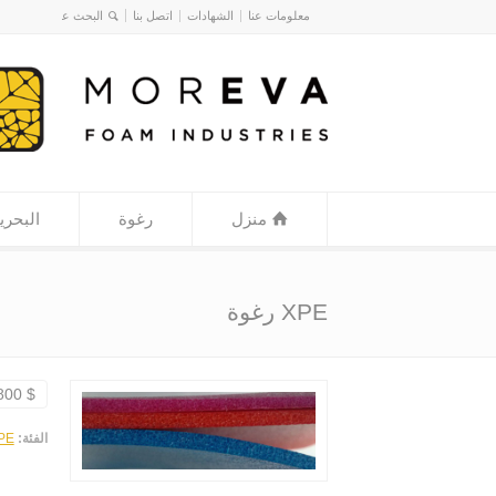
معلومات عنا
الشهادات
اتصل بنا
منزل
رغوة
البحري
XPE رغوة
$ 350-800 USD / M3
الفئة:
XPE ر