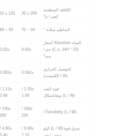
الكثافة السطحية
125 ± 15
200 ± 30
3
كجم / م
الشاطئ صلابة °
60 ~ 70
50 ~ 60
المياه Absortion أسعار
(23 ° C ±، 24H) جم /
≤0.02
≤0.02
2
سم
التوصيل الحراري
≤0.082
≤0.092
(W / الكنيست)
قوة الشد
≥1.35 /
≥1.12 /
(L / W) ميغاباسكال
1.08
0.89
≥230 /
≥260 /
Tensibility (L / W)٪
200
220
تمزق قوة (L / W) كيلو
≥5.90 /
≥4.80 /
نيوتن / متر
7.10
5.40