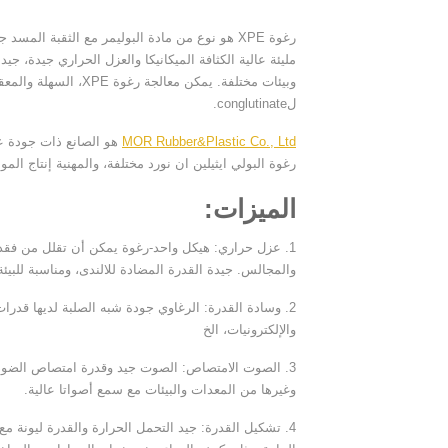
رغوة XPE هو نوع من مادة البوليمر مع الثقبة
مليئة عالية الكثافة الميكانيكا والعزل الحراري جيدة، جيد
وبيئات مختلفة. يمكن 
لconglutinate.
MOR Rubber&Plastic Co., Ltd
رغوة البولي ايثيلين ان نورد مختلفة، والمهنية إنتاج المواد E
الميزات:
والمجالس. جيدة القدرة المضادة للالندى، ومناسبة للبيئة 
2. وسادة القدرة: الرغاوي جودة شبه الصلبة لديها قدرا
والإلكترونيات، الخ
3. الصوت الامتصاص: الصوت جيد وقدرة امتصاص الضوضا
وغيرها من المعدات والبيئات مع سمع أصواتا عالية.
4. تشكيل القدرة: جيد التحمل الحرارة والقدرة ليونة مع