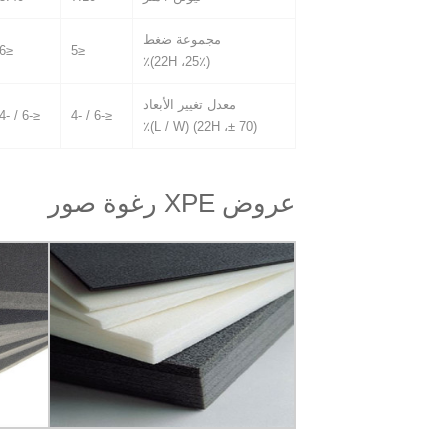
مجموعة ضغط
≤6
≤5
(25٪، 22H)٪
معدل تغيير الأبعاد
≤-6 / -4
≤-6 / -4
(70 ±، 22H) (L / W)٪
عروض XPE رغوة صور