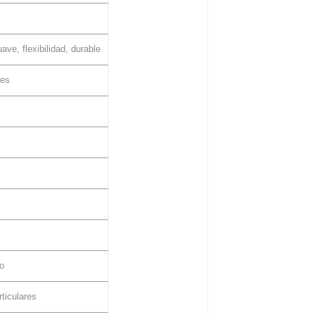
ave, flexibilidad, durable
oes
o
rticulares