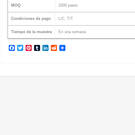
MOQ
2000 pares
Condiciones de pago
L/C, T/T
Tiempo de la muestra
En una semana
Facebook
Twitter
Pinterest
Tumblr
LinkedIn
Reddit
Compartir