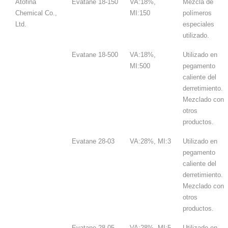
Atofina
Evatane 18-150
VA:18%,
Mezcla de
Chemical Co.,
MI:150
polímeros
Ltd.
especiales
utilizado.
Evatane 18-500
VA:18%,
Utilizado en
MI:500
pegamento
caliente del
derretimiento.
Mezclado con
otros
productos.
Evatane 28-03
VA:28%, MI:3
Utilizado en
pegamento
caliente del
derretimiento.
Mezclado con
otros
productos.
Evatane 28-05
VA:28%, MI:5
Utilizado en