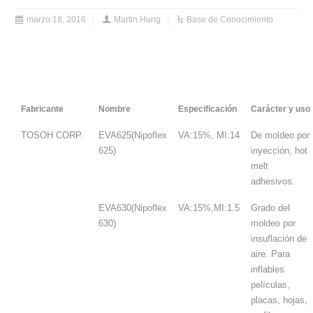
marzo 18, 2016
Martin Hung
Base de Conocimiento
Resina de EVA
Fabricante
Nombre
Especificación
Carácter y uso
TOSOH CORP.
EVA625(Nipoflex
VA:15%, MI:14
De moldeo por
625)
inyección, hot
melt
adhesivos.
EVA630(Nipoflex
VA:15%,MI:1.5
Grado del
630)
moldeo por
insuflación de
aire. Para
inflables
películas,
placas, hojas,