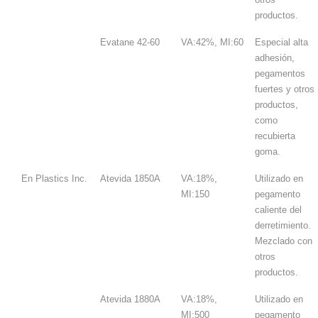
productos.
Evatane 42-60
VA:42%, MI:60
Especial alta
adhesión,
pegamentos
fuertes y otros
productos,
como
recubierta
goma.
En Plastics Inc.
Atevida 1850A
VA:18%,
Utilizado en
MI:150
pegamento
caliente del
derretimiento.
Mezclado con
otros
productos.
Atevida 1880A
VA:18%,
Utilizado en
MI:500
pegamento