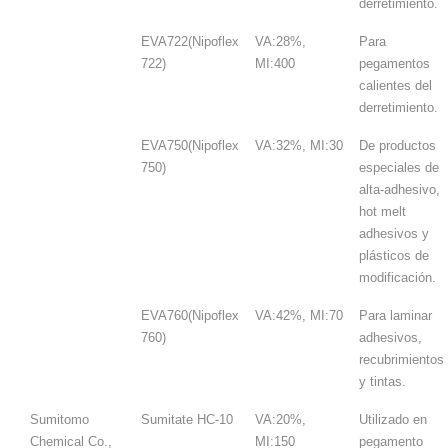
derretimiento.
EVA722(Nipoflex
VA:28%,
Para
722)
MI:400
pegamentos
calientes del
derretimiento.
EVA750(Nipoflex
VA:32%, MI:30
De productos
750)
especiales de
alta-adhesivo,
hot melt
adhesivos y
plásticos de
modificación.
EVA760(Nipoflex
VA:42%, MI:70
Para laminar
760)
adhesivos,
recubrimientos
y tintas.
Sumitomo
Sumitate HC-10
VA:20%,
Utilizado en
Chemical Co.,
MI:150
pegamento