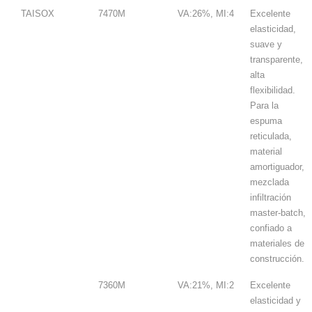
TAISOX
7470M
VA:26%, MI:4
Excelente
elasticidad,
suave y
transparente,
alta
flexibilidad.
Para la
espuma
reticulada,
material
amortiguador,
mezclada
infiltración
master-batch,
confiado a
materiales de
construcción.
7360M
VA:21%, MI:2
Excelente
elasticidad y