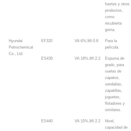
fuertes y otros
productos,
como
recubierta
goma.
Hyundai
EF320
VA:6%,MI:0.8
Para la
Petrochemical
película.
Co., Ltd.
ES430
VA:18%,MI:2.2
Espuma de
grado, para
suelas de
zapatos,
sandalias,
zapatillas,
juguetes,
flotadores y
similares.
ES440
VA:15%,MI:2.2
Nivel,
capacidad de