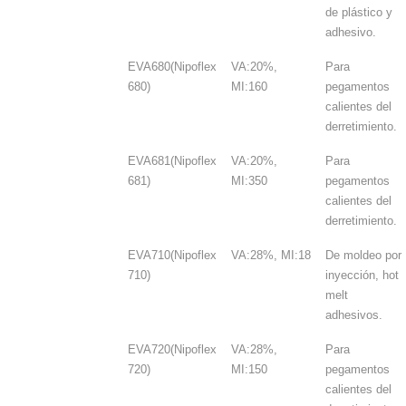
de plástico y
adhesivo.
EVA680(Nipoflex
VA:20%,
Para
680)
MI:160
pegamentos
calientes del
derretimiento.
EVA681(Nipoflex
VA:20%,
Para
681)
MI:350
pegamentos
calientes del
derretimiento.
EVA710(Nipoflex
VA:28%, MI:18
De moldeo por
710)
inyección, hot
melt
adhesivos.
EVA720(Nipoflex
VA:28%,
Para
720)
MI:150
pegamentos
calientes del