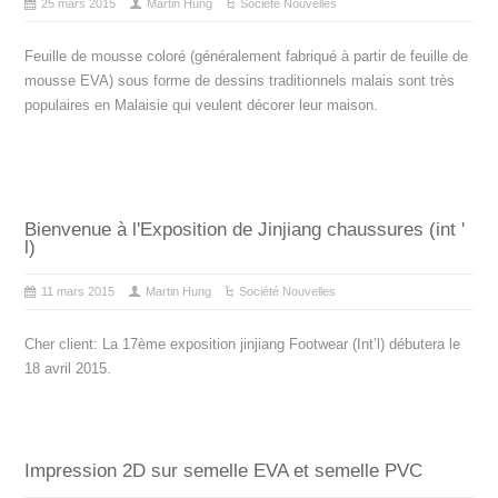
25 mars 2015
Martin Hung
Société Nouvelles
Feuille de mousse coloré (généralement fabriqué à partir de feuille de
mousse EVA) sous forme de dessins traditionnels malais sont très
populaires en Malaisie qui veulent décorer leur maison.
Bienvenue à l'Exposition de Jinjiang chaussures (int '
l)
11 mars 2015
Martin Hung
Société Nouvelles
Cher client: La 17ème exposition jinjiang Footwear (Int’l) débutera le
18 avril 2015.
Impression 2D sur semelle EVA et semelle PVC