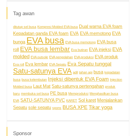
Tag awan
Dual warna EVA foam
ditutup sel busa
Kompresi Molded EVA busa
Kepadatan ganda EVA foam
EVA
EVA memotong
EVA
EVA busa
bunga
EVA busa
EVA busa memotong
EVA busa lembar
EVA
roll
EVA injeksi
Eva butiran
molded
EVA produk
EVA outsole
EVA pengolahan
EVA produksi
Eva Sepatu tunggal
Eva lembar
Eva roll
EVA Sepatu
Satu-satunya EVA
busa
adil
tahan api
kepadatan
Injeksi dibentuk EVA Foam
busa
busa kelembutan
Injection
Laut Mat
Satu-satunya pertengahan
Molded busa
produk
PE busa
baru
membuka sel busa
Memproduksi
Menghasilkan busa
SATU-SATUNYA PVC
Sol karet
Menjalankan
EVA
KARET
BUSA XPE
Tikar yoga
Sepatu
sole sepatu
spons
Sponsor