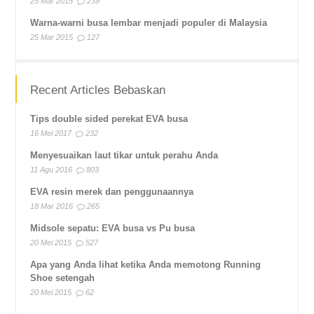
25 Mar 2015
239
Warna-warni busa lembar menjadi populer di Malaysia
25 Mar 2015
127
Recent Articles Bebaskan
Tips double sided perekat EVA busa
16 Mei 2017
232
Menyesuaikan laut tikar untuk perahu Anda
11 Agu 2016
803
EVA resin merek dan penggunaannya
18 Mar 2016
265
Midsole sepatu: EVA busa vs Pu busa
20 Mei 2015
527
Apa yang Anda lihat ketika Anda memotong Running
Shoe setengah
20 Mei 2015
62