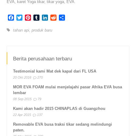
EVA, karet Yoga tikar, tikar yoga, EVA.
Facebook
Twitter
Pinterest
Tumblr
LinkedIn
Reddit
Share
tahan api
,
produk baru
Berita perusahaan terbaru
Testimonial kami Mat dek kapal dari FL USA
20 Okt 2016
270
MOR EVA FOAM mulai menjelajahi pasar Afrika EVA busa
lembar
08 Sep 2015
79
Kami akan hadir 2015 CHINAPLAS di Guangzhou
22 Apr 2015
137
Removable EVA busa traksi tikar sedang melindungi
paten.