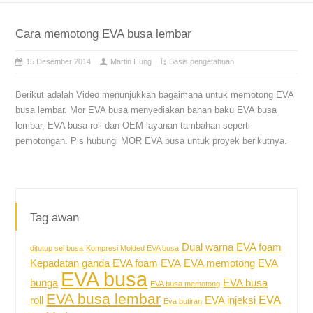
Cara memotong EVA busa lembar
15 Desember 2014
Martin Hung
Basis pengetahuan
Berikut adalah Video menunjukkan bagaimana untuk memotong EVA
busa lembar. Mor EVA busa menyediakan bahan baku EVA busa
lembar, EVA busa roll dan OEM layanan tambahan seperti
pemotongan. Pls hubungi MOR EVA busa untuk proyek berikutnya.
Tag awan
Dual warna EVA foam
ditutup sel busa
Kompresi Molded EVA busa
Kepadatan ganda EVA foam
EVA
EVA memotong
EVA
EVA busa
bunga
EVA busa
EVA busa memotong
EVA busa lembar
EVA
roll
EVA injeksi
Eva butiran