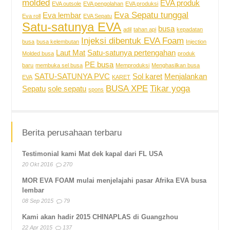
molded
EVA produk
EVA outsole
EVA pengolahan
EVA produksi
Eva Sepatu tunggal
Eva lembar
Eva roll
EVA Sepatu
Satu-satunya EVA
busa
adil
tahan api
kepadatan
Injeksi dibentuk EVA Foam
busa
busa kelembutan
Injection
Laut Mat
Satu-satunya pertengahan
Molded busa
produk
PE busa
baru
membuka sel busa
Memproduksi
Menghasilkan busa
SATU-SATUNYA PVC
Sol karet
Menjalankan
EVA
KARET
BUSA XPE
Tikar yoga
Sepatu
sole sepatu
spons
Berita perusahaan terbaru
Testimonial kami Mat dek kapal dari FL USA
20 Okt 2016
270
MOR EVA FOAM mulai menjelajahi pasar Afrika EVA busa
lembar
08 Sep 2015
79
Kami akan hadir 2015 CHINAPLAS di Guangzhou
22 Apr 2015
137