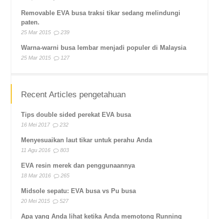
Removable EVA busa traksi tikar sedang melindungi
paten.
25 Mar 2015
239
Warna-warni busa lembar menjadi populer di Malaysia
25 Mar 2015
127
Recent Articles pengetahuan
Tips double sided perekat EVA busa
16 Mei 2017
232
Menyesuaikan laut tikar untuk perahu Anda
11 Agu 2016
803
EVA resin merek dan penggunaannya
18 Mar 2016
265
Midsole sepatu: EVA busa vs Pu busa
20 Mei 2015
527
Apa yang Anda lihat ketika Anda memotong Running