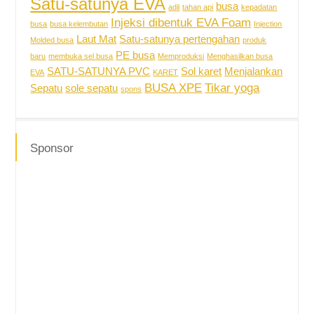
Satu-satunya EVA
busa
adil
tahan api
kepadatan
Injeksi dibentuk EVA Foam
busa
busa kelembutan
Injection
Laut Mat
Satu-satunya pertengahan
Molded busa
produk
PE busa
baru
membuka sel busa
Memproduksi
Menghasilkan busa
SATU-SATUNYA PVC
Sol karet
Menjalankan
EVA
KARET
BUSA XPE
Tikar yoga
Sepatu
sole sepatu
spons
Sponsor