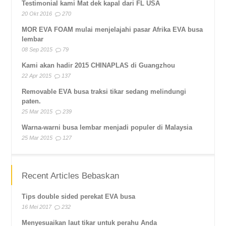
Testimonial kami Mat dek kapal dari FL USA
20 Okt 2016
270
MOR EVA FOAM mulai menjelajahi pasar Afrika EVA busa
lembar
08 Sep 2015
79
Kami akan hadir 2015 CHINAPLAS di Guangzhou
22 Apr 2015
137
Removable EVA busa traksi tikar sedang melindungi
paten.
25 Mar 2015
239
Warna-warni busa lembar menjadi populer di Malaysia
25 Mar 2015
127
Recent Articles Bebaskan
Tips double sided perekat EVA busa
16 Mei 2017
232
Menyesuaikan laut tikar untuk perahu Anda