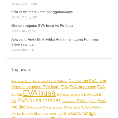
11 Agu 2016
803
EVA resin merek dan penggunaannya
18 Mar 2016
265
Midsole sepatu: EVA busa vs Pu busa
20 Mei 2015
527
Apa yang Anda lihat ketika Anda memotong Running
Shoe setengah
20 Mei 2015
62
Tag awan
Dual warna EVA foam
ditutup sel busa
Kompresi Molded EVA busa
Kepadatan ganda EVA foam
EVA
EVA memotong
EVA
EVA busa
bunga
EVA busa
EVA busa memotong
EVA busa lembar
EVA
roll
EVA injeksi
Eva butiran
molded
EVA produk
EVA outsole
EVA pengolahan
EVA produksi
Eva Sepatu tunggal
Eva lembar
Eva roll
EVA Sepatu