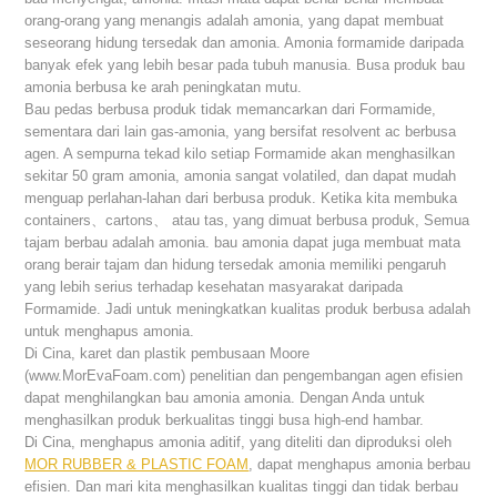
orang-orang yang menangis adalah amonia, yang dapat membuat
seseorang hidung tersedak dan amonia. Amonia formamide daripada
banyak efek yang lebih besar pada tubuh manusia. Busa produk bau
amonia berbusa ke arah peningkatan mutu.
Bau pedas berbusa produk tidak memancarkan dari Formamide,
sementara dari lain gas-amonia, yang bersifat resolvent ac berbusa
agen. A sempurna tekad kilo setiap Formamide akan menghasilkan
sekitar 50 gram amonia, amonia sangat volatiled, dan dapat mudah
menguap perlahan-lahan dari berbusa produk. Ketika kita membuka
containers、cartons、 atau tas, yang dimuat berbusa produk, Semua
tajam berbau adalah amonia. bau amonia dapat juga membuat mata
orang berair tajam dan hidung tersedak amonia memiliki pengaruh
yang lebih serius terhadap kesehatan masyarakat daripada
Formamide. Jadi untuk meningkatkan kualitas produk berbusa adalah
untuk menghapus amonia.
Di Cina, karet dan plastik pembusaan Moore
(www.MorEvaFoam.com) penelitian dan pengembangan agen efisien
dapat menghilangkan bau amonia amonia. Dengan Anda untuk
menghasilkan produk berkualitas tinggi busa high-end hambar.
Di Cina, menghapus amonia aditif, yang diteliti dan diproduksi oleh
MOR RUBBER & PLASTIC FOAM
, dapat menghapus amonia berbau
efisien. Dan mari kita menghasilkan kualitas tinggi dan tidak berbau