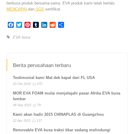
berbusa produk bersama-sama. EVA produk kami telah berlalu
MENCAPAI
dan
SGS
sertifikat.
Facebook
Twitter
Pinterest
Tumblr
LinkedIn
Reddit
Share
EVA busa
Berita perusahaan terbaru
Testimonial kami Mat dek kapal dari FL USA
20 Okt 2016
270
MOR EVA FOAM mulai menjelajahi pasar Afrika EVA busa
lembar
08 Sep 2015
79
Kami akan hadir 2015 CHINAPLAS di Guangzhou
22 Apr 2015
137
Removable EVA busa traksi tikar sedang melindungi