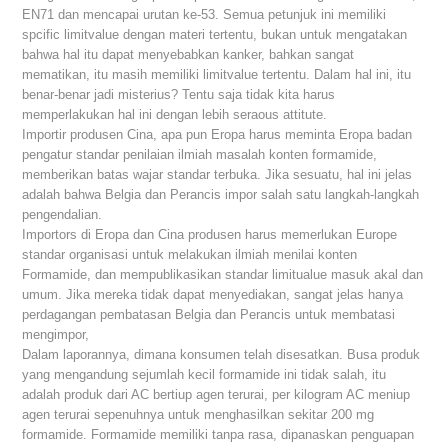
EN71 dan mencapai urutan ke-53. Semua petunjuk ini memiliki
spcific limitvalue dengan materi tertentu, bukan untuk mengatakan
bahwa hal itu dapat menyebabkan kanker, bahkan sangat
mematikan, itu masih memiliki limitvalue tertentu. Dalam hal ini, itu
benar-benar jadi misterius? Tentu saja tidak kita harus
memperlakukan hal ini dengan lebih seraous attitute.
Importir produsen Cina, apa pun Eropa harus meminta Eropa badan
pengatur standar penilaian ilmiah masalah konten formamide,
memberikan batas wajar standar terbuka. Jika sesuatu, hal ini jelas
adalah bahwa Belgia dan Perancis impor salah satu langkah-langkah
pengendalian.
Importors di Eropa dan Cina produsen harus memerlukan Europe
standar organisasi untuk melakukan ilmiah menilai konten
Formamide, dan mempublikasikan standar limitualue masuk akal dan
umum. Jika mereka tidak dapat menyediakan, sangat jelas hanya
perdagangan pembatasan Belgia dan Perancis untuk membatasi
mengimpor,
Dalam laporannya, dimana konsumen telah disesatkan. Busa produk
yang mengandung sejumlah kecil formamide ini tidak salah, itu
adalah produk dari AC bertiup agen terurai, per kilogram AC meniup
agen terurai sepenuhnya untuk menghasilkan sekitar 200 mg
formamide. Formamide memiliki tanpa rasa, dipanaskan penguapan