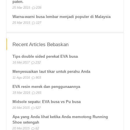
paten.
25 Mar 2015
239
Warna-warni busa lembar menjadi populer di Malaysia
25 Mar 2015
127
Recent Articles Bebaskan
Tips double sided perekat EVA busa
16 Mei 2017
232
Menyesuaikan laut tikar untuk perahu Anda
11 Agu 2016
803
EVA resin merek dan penggunaannya
18 Mar 2016
265
Midsole sepatu: EVA busa vs Pu busa
20 Mei 2015
527
Apa yang Anda lihat ketika Anda memotong Running
Shoe setengah
20 Mei 2015
62