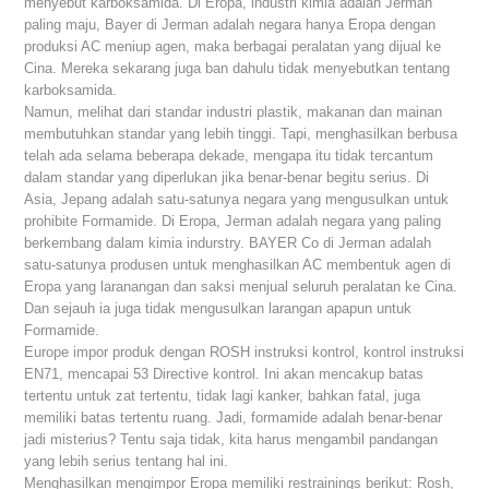
menyebut karboksamida. Di Eropa, industri kimia adalah Jerman
paling maju, Bayer di Jerman adalah negara hanya Eropa dengan
produksi AC meniup agen, maka berbagai peralatan yang dijual ke
Cina. Mereka sekarang juga ban dahulu tidak menyebutkan tentang
karboksamida.
Namun, melihat dari standar industri plastik, makanan dan mainan
membutuhkan standar yang lebih tinggi. Tapi, menghasilkan berbusa
telah ada selama beberapa dekade, mengapa itu tidak tercantum
dalam standar yang diperlukan jika benar-benar begitu serius. Di
Asia, Jepang adalah satu-satunya negara yang mengusulkan untuk
prohibite Formamide. Di Eropa, Jerman adalah negara yang paling
berkembang dalam kimia indurstry. BAYER Co di Jerman adalah
satu-satunya produsen untuk menghasilkan AC membentuk agen di
Eropa yang laranangan dan saksi menjual seluruh peralatan ke Cina.
Dan sejauh ia juga tidak mengusulkan larangan apapun untuk
Formamide.
Europe impor produk dengan ROSH instruksi kontrol, kontrol instruksi
EN71, mencapai 53 Directive kontrol. Ini akan mencakup batas
tertentu untuk zat tertentu, tidak lagi kanker, bahkan fatal, juga
memiliki batas tertentu ruang. Jadi, formamide adalah benar-benar
jadi misterius? Tentu saja tidak, kita harus mengambil pandangan
yang lebih serius tentang hal ini.
Menghasilkan mengimpor Eropa memiliki restrainings berikut: Rosh,