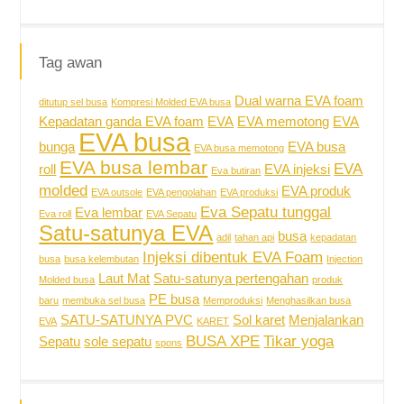
Tag awan
Dual warna EVA foam
ditutup sel busa
Kompresi Molded EVA busa
Kepadatan ganda EVA foam
EVA
EVA memotong
EVA
EVA busa
bunga
EVA busa
EVA busa memotong
EVA busa lembar
EVA
roll
EVA injeksi
Eva butiran
molded
EVA produk
EVA outsole
EVA pengolahan
EVA produksi
Eva Sepatu tunggal
Eva lembar
Eva roll
EVA Sepatu
Satu-satunya EVA
busa
adil
tahan api
kepadatan
Injeksi dibentuk EVA Foam
busa
busa kelembutan
Injection
Laut Mat
Satu-satunya pertengahan
Molded busa
produk
PE busa
baru
membuka sel busa
Memproduksi
Menghasilkan busa
SATU-SATUNYA PVC
Sol karet
Menjalankan
EVA
KARET
BUSA XPE
Tikar yoga
Sepatu
sole sepatu
spons