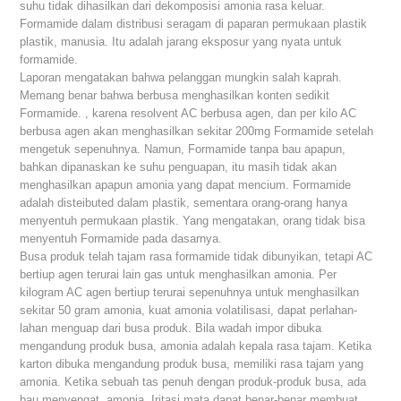
suhu tidak dihasilkan dari dekomposisi amonia rasa keluar.
Formamide dalam distribusi seragam di paparan permukaan plastik
plastik, manusia. Itu adalah jarang eksposur yang nyata untuk
formamide.
Laporan mengatakan bahwa pelanggan mungkin salah kaprah.
Memang benar bahwa berbusa menghasilkan konten sedikit
Formamide. , karena resolvent AC berbusa agen, dan per kilo AC
berbusa agen akan menghasilkan sekitar 200mg Formamide setelah
mengetuk sepenuhnya. Namun, Formamide tanpa bau apapun,
bahkan dipanaskan ke suhu penguapan, itu masih tidak akan
menghasilkan apapun amonia yang dapat mencium. Formamide
adalah disteibuted dalam plastik, sementara orang-orang hanya
menyentuh permukaan plastik. Yang mengatakan, orang tidak bisa
menyentuh Formamide pada dasarnya.
Busa produk telah tajam rasa formamide tidak dibunyikan, tetapi AC
bertiup agen terurai lain gas untuk menghasilkan amonia. Per
kilogram AC agen bertiup terurai sepenuhnya untuk menghasilkan
sekitar 50 gram amonia, kuat amonia volatilisasi, dapat perlahan-
lahan menguap dari busa produk. Bila wadah impor dibuka
mengandung produk busa, amonia adalah kepala rasa tajam. Ketika
karton dibuka mengandung produk busa, memiliki rasa tajam yang
amonia. Ketika sebuah tas penuh dengan produk-produk busa, ada
bau menyengat, amonia. Iritasi mata dapat benar-benar membuat