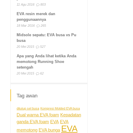
11 Agu 2016
803
EVA resin merek dan
penggunaannya
18 Mar 2016
265
Midsole sepatu: EVA busa vs Pu
busa
20 Mei 2015
527
Apa yang Anda lihat ketika Anda
memotong Running Shoe
setengah
20 Mei 2015
62
Tag awan
ditutup sel busa
Kompresi Molded EVA busa
Dual warna EVA foam
Kepadatan
ganda EVA foam
EVA
EVA
EVA
memotong
EVA bunga