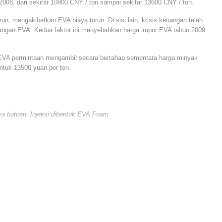
2008, dari sekitar 10800 CNY / ton sampai sekitar 13600 CNY / ton.
n, mengakibatkan EVA biaya turun. Di sisi lain, krisis keuangan telah
ngan EVA. Kedua faktor ini menyebabkan harga impor EVA tahun 2009
 EVA permintaan mengambil secara bertahap sementara harga minyak
untuk 13500 yuan per ton.
a butiran
,
Injeksi dibentuk EVA Foam