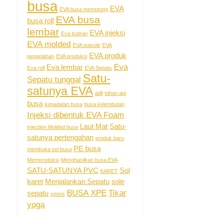
busa
EVA
EVA busa memotong
EVA busa
busa roll
lembar
EVA injeksi
Eva butiran
EVA molded
EVA outsole
EVA
EVA produk
pengolahan
EVA produksi
Eva
Eva lembar
Eva roll
EVA Sepatu
Satu-
Sepatu tunggal
satunya EVA
adil
tahan api
busa
kepadatan busa
busa kelembutan
Injeksi dibentuk EVA Foam
Laut Mat
Satu-
Injection Molded busa
satunya pertengahan
produk baru
PE busa
membuka sel busa
Memproduksi
Menghasilkan busa EVA
SATU-SATUNYA PVC
Sol
KARET
karet
Menjalankan Sepatu
sole
BUSA XPE
Tikar
sepatu
spons
yoga