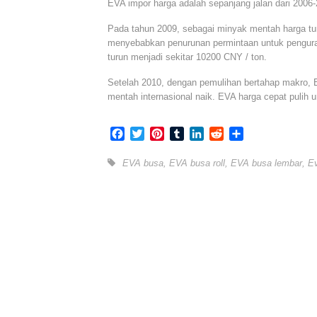
EVA impor harga adalah sepanjang jalan dari 2006-
Pada tahun 2009, sebagai minyak mentah harga turu
menyebabkan penurunan permintaan untuk pengura
turun menjadi sekitar 10200 CNY / ton.
Setelah 2010, dengan pemulihan bertahap makro,
mentah internasional naik. EVA harga cepat pulih 
Facebook
Twitter
Pinterest
Tumblr
LinkedIn
Reddit
Share
EVA busa
,
EVA busa roll
,
EVA busa lembar
,
Ev