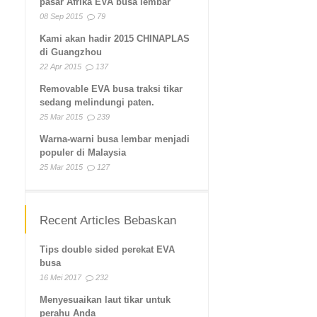
pasar Afrika EVA busa lembar
08 Sep 2015
79
Kami akan hadir 2015 CHINAPLAS
di Guangzhou
22 Apr 2015
137
Removable EVA busa traksi tikar
sedang melindungi paten.
25 Mar 2015
239
Warna-warni busa lembar menjadi
populer di Malaysia
25 Mar 2015
127
Recent Articles Bebaskan
Tips double sided perekat EVA
busa
16 Mei 2017
232
Menyesuaikan laut tikar untuk
perahu Anda