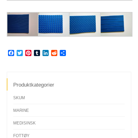
Facebook
Twitter
Pinterest
Tumblr
LinkedIn
Reddit
Share
Produktkategorier
SKUM
MARINE
MEDISINSK
FOTTØY