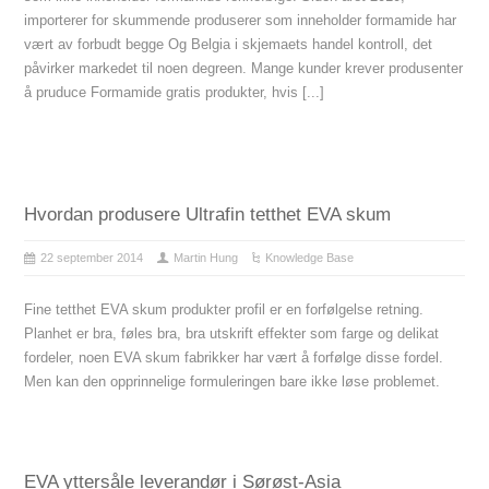
importerer for skummende produserer som inneholder formamide har
vært av forbudt begge Og Belgia i skjemaets handel kontroll, det
påvirker markedet til noen degreen. Mange kunder krever produsenter
å pruduce Formamide gratis produkter, hvis [...]
Hvordan produsere Ultrafin tetthet EVA skum
22 september 2014
Martin Hung
Knowledge Base
Fine tetthet EVA skum produkter profil er en forfølgelse retning.
Planhet er bra, føles bra, bra utskrift effekter som farge og delikat
fordeler, noen EVA skum fabrikker har vært å forfølge disse fordel.
Men kan den opprinnelige formuleringen bare ikke løse problemet.
EVA yttersåle leverandør i Sørøst-Asia