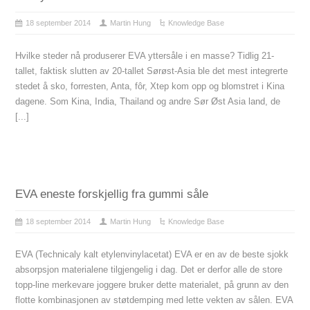
18 september 2014
Martin Hung
Knowledge Base
Hvilke steder nå produserer EVA yttersåle i en masse? Tidlig 21-
tallet, faktisk slutten av 20-tallet Sørøst-Asia ble det mest integrerte
stedet å sko, forresten, Anta, fôr, Xtep kom opp og blomstret i Kina
dagene. Som Kina, India, Thailand og andre Sør Øst Asia land, de
[...]
EVA eneste forskjellig fra gummi såle
18 september 2014
Martin Hung
Knowledge Base
EVA (Technicaly kalt etylenvinylacetat) EVA er en av de beste sjokk
absorpsjon materialene tilgjengelig i dag. Det er derfor alle de store
topp-line merkevare joggere bruker dette materialet, på grunn av den
flotte kombinasjonen av støtdemping med lette vekten av sålen. EVA