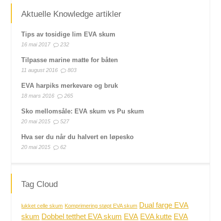
Aktuelle Knowledge artikler
Tips av tosidige lim EVA skum
16 mai 2017
232
Tilpasse marine matte for båten
11 august 2016
803
EVA harpiks merkevare og bruk
18 mars 2016
265
Sko mellomsåle: EVA skum vs Pu skum
20 mai 2015
527
Hva ser du når du halvert en løpesko
20 mai 2015
62
Tag Cloud
Dual farge EVA
lukket celle skum
Komprimering støpt EVA skum
skum
Dobbel tetthet EVA skum
EVA
EVA kutte
EVA