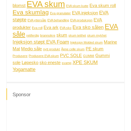
EVA skum
blomst
Eva skum roll
EVA skum kutte
Eva skumlag
EVA
EVA injeksjon
Eva granulater
støpte
EVA
EVA yttersåle
EVA behandling
EVA produksjon
EVA
Eva sko sålen
produkter
Eva ark
Eva roll
EVA sko
såle
skum
rettferdig
brannsikre
skum tetthet
skum mykhet
Injeksjon støpt EVA Foam
Marine
Injeksjon Molded skum
Mat
Medio såle
PE skum
nytt produkt
Åpne celle skum
PVC SOLE
Gummi
Produsere
Produsere EVA skum
GUMMI
XPE SKUM
sole
Løpesko
sko eneste
svamp
Yogamatte
Sponsor