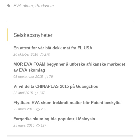
EVA skum
,
Produsere
Selskapsnyheter
En attest for vår båt dekk mat fra FL USA
20 oktober 2016
270
MOR EVA FOAM begynner å utforske afrikanske markedet
av EVA skumlag
08 september 2015
79
Vi vil delta CHINAPLAS 2015 på Guangzhou
22 april 2015
137
Flyttbare EVA skum trekkraft matter blir Patent beskytte.
25 mars 2015
239
Fargerike skumlag ble populær i Malaysia
25 mars 2015
127