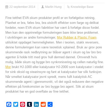
22 september 2014
Martin Hung
Knowledge Base
Fine tetthet EVA skum produkter profil er en forfølgelse retning.
Planhet er bra, føles bra, bra utskrift effekter som farge og delikat
fordeler, noen EVA skum fabrikker har vært å forfølge disse fordel.
Men kan den opprinnelige formuleringen bare ikke løse problemet.
I utviklingen av andre formuleringer,
Mor Rubber & Plastic Foam
utilsiktet oppdaget hemmeligheten. Men i teorien, stakk reversers,
denne formuleringen kan være teoretisk xplained. Bruk av grov pore
skummende rask nedbrytning av blåser agent i skum og lav bro bro
agenter å holde tritt med grov hull dermed dannet. Omvendt hvis
mulig, både skum og bygge bro synkronisering og cellen naturlig fine.
Mor
brukt HJ-1000 eller katalysator HJ-2000 som katalysator i stedet
for sink oksid og stearinsyre og fant at katalysator har slik funksjon.
Når smeltet katalysator jevnt spredt, mens fullt katalytisk AC
skummende agent i gjennomsnitt, vil det også redusere den negative
effekten på forekomsten av bro bygge bro agent. Slik at skum
produktet har en god overflate av fine tetthet.
Facebook
Twitter
Pinterest
Tumblr
LinkedIn
Reddit
Share