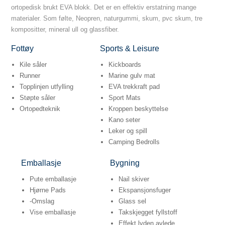
ortopedisk brukt EVA blokk. Det er en effektiv erstatning mange
materialer. Som følte, Neopren, naturgummi, skum, pvc skum, tre
kompositter, mineral ull og glassfiber.
Fottøy
Sports & Leisure
Kile såler
Kickboards
Runner
Marine gulv mat
Topplinjen utfylling
EVA trekkraft pad
Støpte såler
Sport Mats
Ortopedteknik
Kroppen beskyttelse
Kano seter
Leker og spill
Camping Bedrolls
Emballasje
Bygning
Pute emballasje
Nail skiver
Hjørne Pads
Ekspansjonsfuger
-Omslag
Glass sel
Vise emballasje
Takskjegget fyllstoff
Effekt lyden avlede