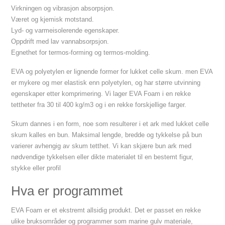
Virkningen og vibrasjon absorpsjon.
Været og kjemisk motstand.
Lyd- og varmeisolerende egenskaper.
Oppdrift med lav vannabsorpsjon.
Egnethet for termos-forming og termos-molding.
EVA og polyetylen er lignende former for lukket celle skum. men EVA
er mykere og mer elastisk enn polyetylen, og har større utvinning
egenskaper etter komprimering. Vi lager EVA Foam i en rekke
tettheter fra 30 til 400 kg/m3 og i en rekke forskjellige farger.
Skum dannes i en form, noe som resulterer i et ark med lukket celle
skum kalles en bun. Maksimal lengde, bredde og tykkelse på bun
varierer avhengig av skum tetthet. Vi kan skjære bun ark med
nødvendige tykkelsen eller dikte materialet til en bestemt figur,
stykke eller profil
Hva er programmet
EVA Foam er et ekstremt allsidig produkt. Det er passet en rekke
ulike bruksområder og programmer som marine gulv materiale,