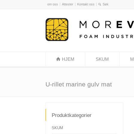
om oss
Attester
Kontakt oss
HJEM
SKUM
M
U-rillet marine gulv mat
Produktkategorier
SKUM