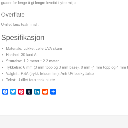
grader for lenge å gi lengre levetid i ytre miljø.
Overflate
U-rillet faux teak finish.
Spesifikasjon
Materiale: Lukket celle EVA skum
Hardhet: 30 land A
Størrelse: 1,2 meter * 2.2 meter
Tykkelse: 6 mm (3 mm topp og 3 mm base), 8 mm (4 mm topp og 4 mm 
Valgfritt: PSA (trykk følsom lim), Anti-UV beskyttelse
Tekst: U-rillet faux teak slutte.
Facebook
Twitter
Pinterest
Tumblr
LinkedIn
Reddit
Share