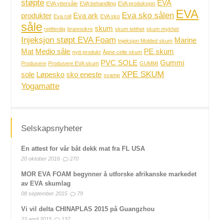
støpte
EVA
EVA yttersåle
EVA behandling
EVA produksjon
EVA
Eva sko sålen
produkter
Eva ark
Eva roll
EVA sko
såle
skum
rettferdig
brannsikre
skum tetthet
skum mykhet
Injeksjon støpt EVA Foam
Marine
Injeksjon Molded skum
Mat
Medio såle
PE skum
nytt produkt
Åpne celle skum
PVC SOLE
Gummi
Produsere
Produsere EVA skum
GUMMI
XPE SKUM
sole
Løpesko
sko eneste
svamp
Yogamatte
Selskapsnyheter
En attest for vår båt dekk mat fra FL USA
20 oktober 2016
270
MOR EVA FOAM begynner å utforske afrikanske markedet
av EVA skumlag
08 september 2015
79
Vi vil delta CHINAPLAS 2015 på Guangzhou
22 april 2015
137