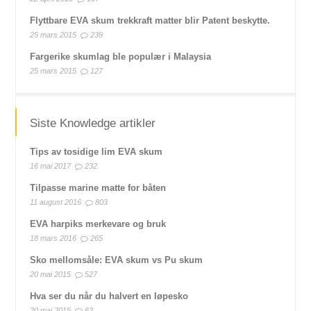
Flyttbare EVA skum trekkraft matter blir Patent beskytte.
25 mars 2015
239
Fargerike skumlag ble populær i Malaysia
25 mars 2015
127
Siste Knowledge artikler
Tips av tosidige lim EVA skum
16 mai 2017
232
Tilpasse marine matte for båten
11 august 2016
803
EVA harpiks merkevare og bruk
18 mars 2016
265
Sko mellomsåle: EVA skum vs Pu skum
20 mai 2015
527
Hva ser du når du halvert en løpesko
20 mai 2015
62