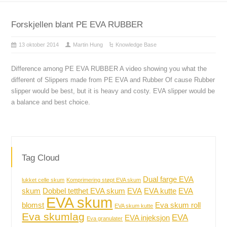
Forskjellen blant PE EVA RUBBER
13 oktober 2014
Martin Hung
Knowledge Base
Difference among PE EVA RUBBER A video showing you what the
different of Slippers made from PE EVA and Rubber Of cause Rubber
slipper would be best, but it is heavy and costy. EVA slipper would be
a balance and best choice.
Tag Cloud
Dual farge EVA
lukket celle skum
Komprimering støpt EVA skum
skum
Dobbel tetthet EVA skum
EVA
EVA kutte
EVA
EVA skum
blomst
Eva skum roll
EVA skum kutte
Eva skumlag
EVA
EVA injeksjon
Eva granulater