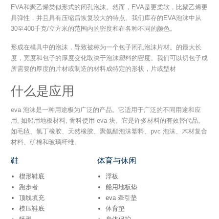
EVA和聚乙烯类​​似形式的闭孔泡沫。然而，EVA是更柔软，比聚乙烯更
具弹性，并且具有压缩后恢复较大的特点。我们库存的EVA泡沫中从
30至400千克/立方米的范围内的密度和在各种不同的颜色。
形成在模具中的泡沫，导致被称为一个包子闭孔泡沫片材。的最大长
度，宽度和包子的厚度变化取决于泡沫塑料的密度。我们可以切包子成
所需要的厚度的片材或制造的材料成特定的形状，片或型材
什么是应用
eva 泡沫是一种用途极为广泛的产品。它适用于广泛的不同用途和应
用, 如船用地板材料, 骨科使用 eva 块。它是许多材料的有效替代品。
如毛毡、氯丁橡胶、天然橡胶、聚氨酯泡沫塑料、pvc 泡沫、木材复合
材料、矿棉和玻璃纤维。
鞋
体育与休闲
楔形鞋底
浮板
跑步者
船用地板垫
顶线填充
eva 牵引垫
模压鞋底
体育垫