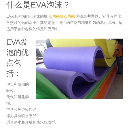
什么是EVA泡沫？
EVA泡沫为闭孔泡沫制成
乙烯醋酸乙烯酯
和混合共聚物。它具有的化
学交联的高的水平。其结果是半刚性的产物与精细均匀的泡孔结构。这
适用于各种各样的情况和应用中。
EVA发
泡的优
点包
括：
冲击和振动的
吸收。
天气和耐化学
性。
声学和热绝缘性能。
浮力具有吸水率低。
适合热水瓶形成和热水瓶成型。