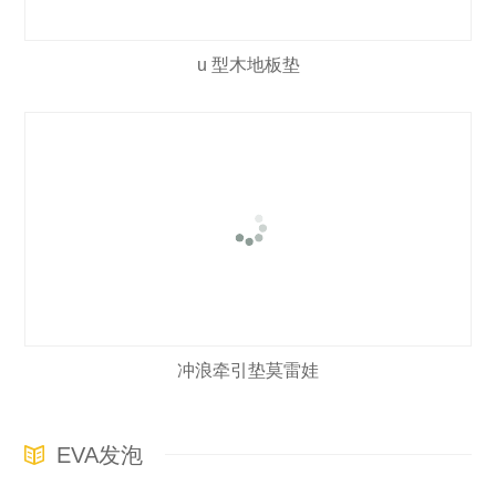
u 型木地板垫
冲浪牵引垫莫雷娃
EVA发泡