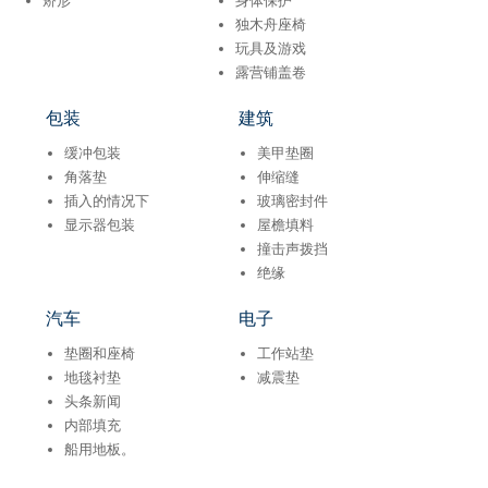
矫形
身体保护
独木舟座椅
玩具及游​​戏
露营铺盖卷
包装
建筑
缓冲包装
美甲垫圈
角落垫
伸缩缝
插入的情况下
玻璃密封件
显示器包装
屋檐填料
撞击声拨挡
绝缘
汽车
电子
垫圈和座椅
工作站垫
地毯衬垫
减震垫
头条新闻
内部填充
船用地板。