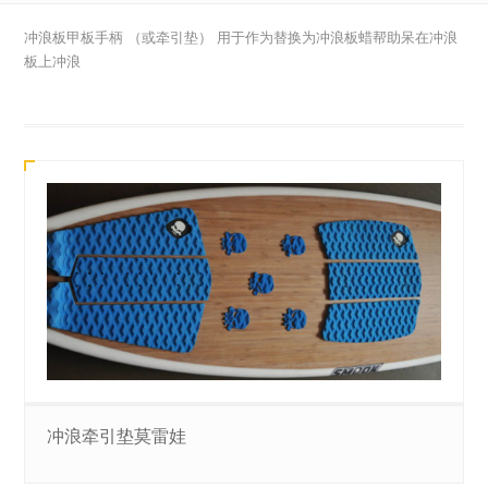
冲浪板甲板手柄 （或牵引垫） 用于作为替换为冲浪板蜡帮助呆在冲浪
板上冲浪
冲浪牵引垫莫雷娃