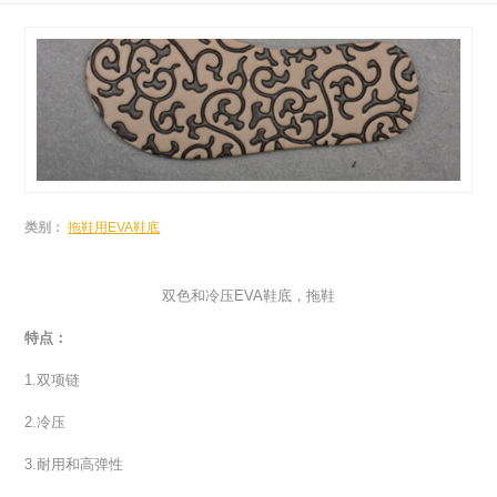
类别：
拖鞋用EVA鞋底
双色和冷压EVA鞋底，拖鞋
特点：
1.双项链
2.冷压
3.耐用和高弹性