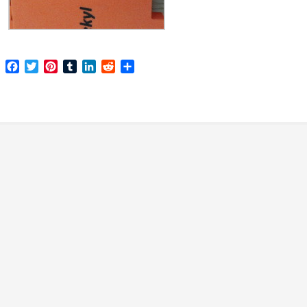
Facebook
Twitter
Pinterest
Tumblr
LinkedIn
Reddit
分
享