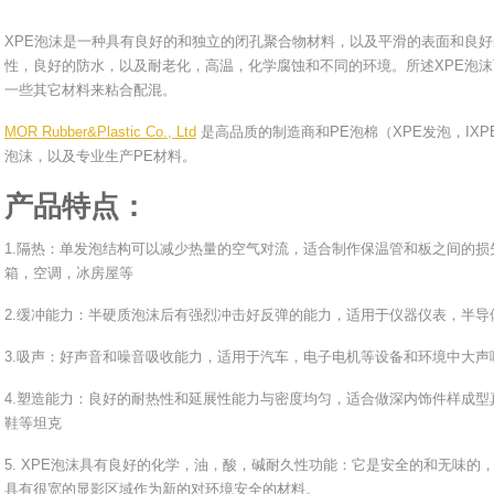
XPE泡沫是一种具有良好的和独立的闭孔聚合物材料，以及平滑的表面和良
性，良好的防水，以及耐​​老化，高温，化学腐蚀和不同的环境。所述XPE
一些其它材料来粘合配混。
MOR Rubber&Plastic Co., Ltd
是高品质的制造商和PE泡棉（XPE发泡，IX
泡沫，以及专业生产PE材料。
产品特点：
1.隔热：单发泡结构可以减少热量的空气对流，适合制作保温管和板之间的
箱，空调，冰房屋等
2.缓冲能力：半硬质泡沫后有强烈冲击好反弹的能力，适用于仪器仪表，半导
3.吸声：好声音和噪音吸收能力，适用于汽车，电子电机等设备和环境中大
4.塑造能力：良好的耐热性和延展性能力与密度均匀，适合做深内饰件样成
鞋等坦克
5. XPE泡沫具有良好的化学，油，酸，碱耐久性功能：它是安全的和无味
具有很宽的显影区域作为新的对环境安全的材料。