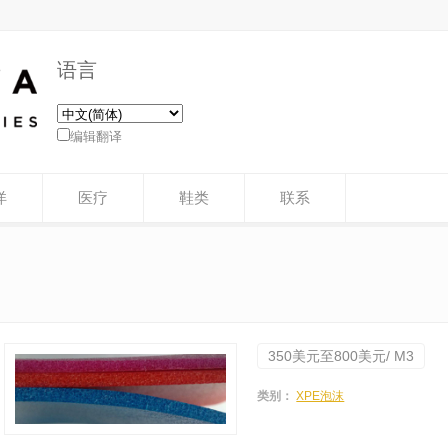
语言
编辑翻译
洋
医疗
鞋类
联系
350美元至800美元/ M3
类别：
XPE泡沫