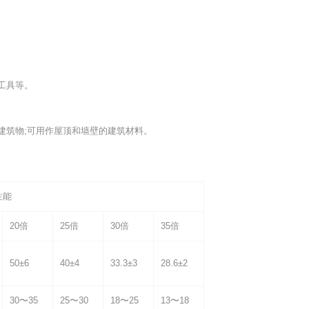
工具等。
。
建筑物;可用作屋顶和墙壁的建筑材料。
性能
20倍
25倍
30倍
35倍
50±6
40±4
33.3±3
28.6±2
30〜35
25〜30
18〜25
13〜18