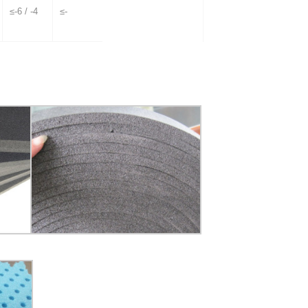
≤-6 / -4
≤-