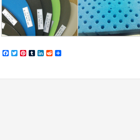
Facebook
Twitter
Pinterest
Tumblr
LinkedIn
Reddit
分
享