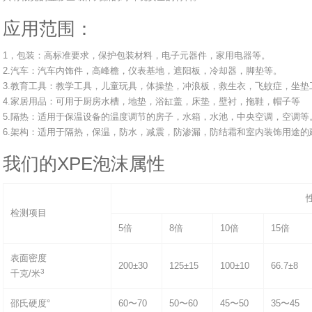
应用范围：
1，包装：高标准要求，保护包装材料，电子元器件，家用电器等。
2.汽车：汽车内饰件，高峰檐，仪表基地，遮阳板，冷却器，脚垫等。
3.教育工具：教学工具，儿童玩具，体操垫，冲浪板，救生衣，飞蚊症，坐垫
4.家居用品：可用于厨房水槽，地垫，浴缸盖，床垫，壁衬，拖鞋，帽子等
5.隔热：适用于保温设备的温度调节的房子，水箱，水池，中央空调，空调等
6.架构：适用于隔热，保温，防水，减震，防渗漏，防结霜和室内装饰用途的
我们的XPE泡沫属性
检测项目
5倍
8倍
10倍
15倍
表面密度
200±30
125±15
100±10
66.7±8
3
千克/米
邵氏硬度°
60〜70
50〜60
45〜50
35〜45