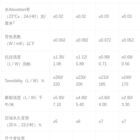
水Absortion率
（23°C±，24小时）克/
≤0.02
≤0.02
≤0.03
≤0.03
2
厘米
导热系数
≤0.092
≤0.082
≤0.072
≤0.062
（W / mK）以下
抗拉强度
≥1.35/
≥1.12/
≥0.88/
≥0.68/
（L / W）兆帕
1.08
0.89
0.71
0.56
≥260/
≥230/
≥210/
≥190/
Tensibility（L / W）％
220
200
185
170
撕裂强度（L / W）千
≥5.90/
≥4.80/
≥3.60/
≥2.80/
牛/米
7.10
5.40
4.00
3.30
压缩永久变形
≤5
≤6
≤7
≤7
（25％，22小时）％
尺寸变化率