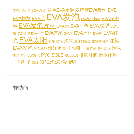
双色EVA发泡
双密度EVA发泡
EVE
闭孔泡沫
模压EVA发泡
EVA发泡
EVA切割
EVA花
EVA发泡
EVA泡沫切割
EVA发泡片材
EVA成型
卷
EVA注塑
EVA颗粒
EVA大
EVA鞋
EVA产品
EVA片材
底
EVA处理
EVA生产
EVA卷
EVA鞋
EVA太阳
底
注塑
泡沫
公平
防火
泡沫的密度
柔软的泡沫
EVA发泡
海洋食品
中旬唯一
泡沫
注塑发泡
新产品
开孔泡沫
PVC SOLE
橡胶鞋底
跑步鞋
唯
生产
生产EVA发泡
RUBBER
XPE泡沫
瑜伽垫
一的鞋子
海绵
赞助商