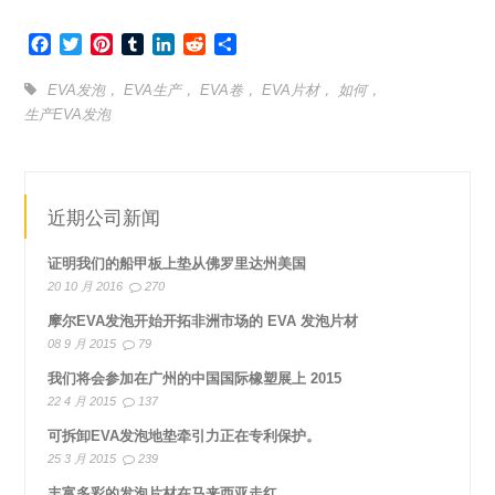
Facebook
Twitter
Pinterest
Tumblr
LinkedIn
Reddit
分
享
EVA发泡
，
EVA生产
，
EVA卷
，
EVA片材
，
如何
，
生产EVA发泡
近期公司新闻
证明我们的船甲板上垫从佛罗里达州美国
20 10 月 2016
270
摩尔EVA发泡开始开拓非洲市场的 EVA 发泡片材
08 9 月 2015
79
我们将会参加在广州的中国国际橡塑展上 2015
22 4 月 2015
137
可拆卸EVA发泡地垫牵引力正在专利保护。
25 3 月 2015
239
丰富多彩的发泡片材在马来西亚走红