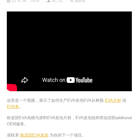
12 月 26、 2014
马丁红
知识库
这里是一个视频，展示了如何生产EVA发泡EVA从树脂
EVA片材
或
EVA卷
。
铁道部EVA泡棉为原料EVA发泡片材，EVA发泡辊和类似切割addtional
OEM服务。
请联系
铁道部EVA发泡
为你的下一个项目。