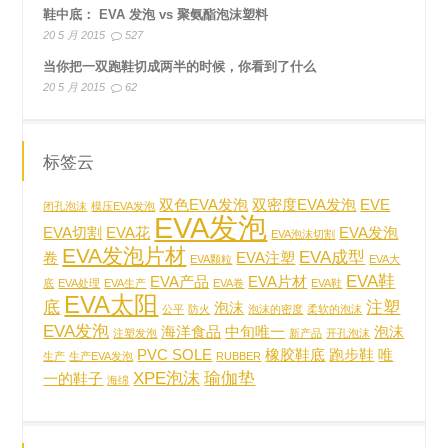
鞋中底： EVA 发泡 vs 聚氨酯泡沫塑料
20 5 月 2015
527
当你把一双跑鞋切成两半的时候，你看到了什么
20 5 月 2015
62
标签云
双色EVA发泡
双密度EVA发泡
EVE
闭孔泡沫
模压EVA发泡
EVA发泡
EVA切割
EVA花
EVA发泡
EVA泡沫切割
EVA发泡片材
EVA成型
卷
EVA注塑
EVA颗粒
EVA大
EVA鞋
EVA产品
EVA片材
底
EVA处理
EVA生产
EVA卷
EVA鞋
EVA太阳
底
注塑
泡沫
公平
防火
泡沫的密度
柔软的泡沫
EVA发泡
海洋食品
中旬唯一
泡沫
注塑发泡
新产品
开孔泡沫
PVC SOLE
橡胶鞋底
跑步鞋
唯
生产
生产EVA发泡
RUBBER
XPE泡沫
瑜伽垫
一的鞋子
海绵