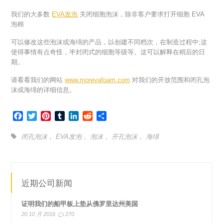
我们的大多数
EVA发泡
关闭细胞泡沫，除非客户要求打开细胞 EVA
泡棉
可以修改这些泡沫或海绵的产品，以创建不同档次，在制造过程中;这
使得事情有点奇怪，半封闭式的细胞等级等。这可以解释在稍后的日
期。
请看看我们的网站
www.morevafoam.com
对我们的开放范围和闭孔泡
沫或海绵的详细信息。
Facebook
Twitter
Pinterest
Tumblr
LinkedIn
Reddit
分
享
闭孔泡沫
，
EVA发泡
，
泡沫
，
开孔泡沫
，
海绵
近期公司新闻
证明我们的船甲板上垫从佛罗里达州美国
20 10 月 2016
270