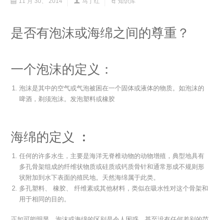
11 月 30、 2014
马丁红
知识库
是否有泡沫或海绵之间的尊重？
一个泡沫的定义：
泡沫是其中的空气或气泡被困在一个固体或液体的物质。如泡沫的
啤酒，剃须泡沫。发泡塑料或橡胶
海绵的定义 ︰
任何的许多水生，主要是海洋无脊椎动物的动物增殖，典型地具有
多孔骨架组成的纤维状物质或硅质或钙质骨针和通常形成不规则形
状附加到水下表面的殖民地。天然海绵属于此类。
多孔塑料、 橡胶、 纤维素或其他材料，类似在吸水性对这个骨架和
用于相同的目的。
正如可能明显，泡沫或海绵的区别是令人困惑，甚至没有任何差别的范