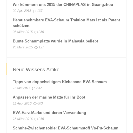
Wir kümmern uns 2015 der CHINAPLAS in Guangzhou
22 Apr. 2015
137
Herausnehmbare EVA-Schaum Traktion Mats ist als Patent
schützen.
25 März 2015
239
Bunte Schaumplatte wurde in Malaysia beliebt
25 März 2015
127
Neue Wissens Artikel
Tipps von doppelseitigem Klebeband EVA Schaum
16 Mai 2017
232
Anpassen der marine Matte für Ihr Boot
11 Aug. 2016
803
EVA-Harz-Marke und deren Verwendung
18 März 2016
265
Schuhe-Zwischensohle: EVA-Schaumstoff Vs-Pu-Schaum