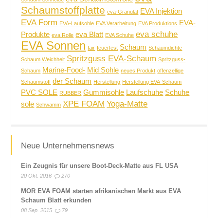
Schaumstoffplatte
EVA Injektion
eva-Granulat
EVA Form
EVA-
EVA-Laufsohle
EVA Verarbeitung
EVA Produktions
eva schuhe
Produkte
eva Blatt
eva Rolle
EVA Schuhe
EVA Sonnen
Schaum
fair
feuerfest
Schaumdichte
Spritzguss EVA-Schaum
Schaum Weichheit
Spritzguss-
Marine-Food-
Mid Sohle
Schaum
neues Produkt
offenzellige
der Schaum
Schaumstoff
Herstellung
Herstellung EVA-Schaum
PVC SOLE
Gummisohle
Laufschuhe
Schuhe
RUBBER
XPE FOAM
Yoga-Matte
sole
Schwamm
Neue Unternehmensnews
Ein Zeugnis für unsere Boot-Deck-Matte aus FL USA
20 Okt. 2016
270
MOR EVA FOAM starten afrikanischen Markt aus EVA
Schaum Blatt erkunden
08 Sep. 2015
79