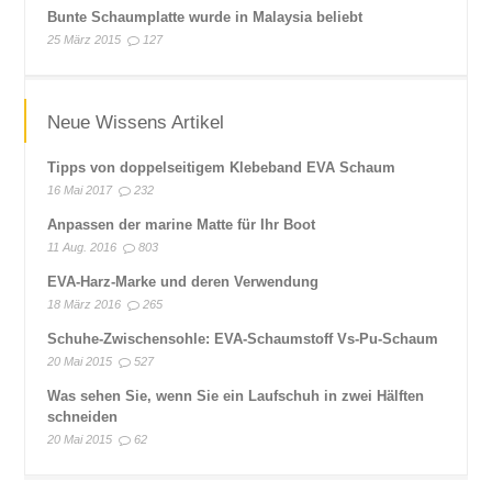
Bunte Schaumplatte wurde in Malaysia beliebt
25 März 2015
127
Neue Wissens Artikel
Tipps von doppelseitigem Klebeband EVA Schaum
16 Mai 2017
232
Anpassen der marine Matte für Ihr Boot
11 Aug. 2016
803
EVA-Harz-Marke und deren Verwendung
18 März 2016
265
Schuhe-Zwischensohle: EVA-Schaumstoff Vs-Pu-Schaum
20 Mai 2015
527
Was sehen Sie, wenn Sie ein Laufschuh in zwei Hälften
schneiden
20 Mai 2015
62