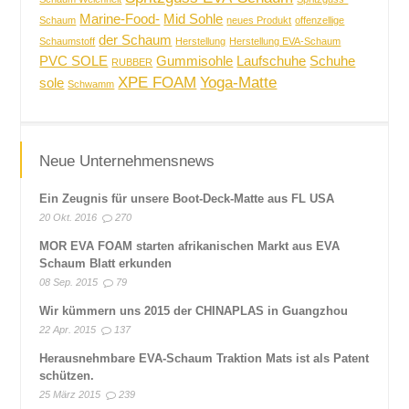
Marine-Food-
Mid Sohle
Schaum
neues Produkt
offenzellige
der Schaum
Schaumstoff
Herstellung
Herstellung EVA-Schaum
PVC SOLE
Gummisohle
Laufschuhe
Schuhe
RUBBER
XPE FOAM
Yoga-Matte
sole
Schwamm
Neue Unternehmensnews
Ein Zeugnis für unsere Boot-Deck-Matte aus FL USA
20 Okt. 2016
270
MOR EVA FOAM starten afrikanischen Markt aus EVA
Schaum Blatt erkunden
08 Sep. 2015
79
Wir kümmern uns 2015 der CHINAPLAS in Guangzhou
22 Apr. 2015
137
Herausnehmbare EVA-Schaum Traktion Mats ist als Patent
schützen.
25 März 2015
239