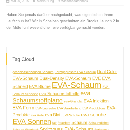
Mai 20, 2015
Martin Hung
Wissensdatenbank
Haben Sie jemals darüber nachgedacht, was eigentlich in Ihrem
Laufschuh ist? Wir in Scheiben geschnitten ein Brooks Launch 2 in
der Mitte fünf wesentliche Teile verfügbar gemacht werden:
Tag Cloud
Dual Color
geschlossenzelligen Schaum
Formgepresste EVA-Schaum
EVA-Schaum
Dual-Density EVA-Schaum
EVE
EVA
EVA-Schaum
Schneid
EVA Blume
EVA-
eva
eva Schaumstoffrolle
Schaum Schneide
Schaumstoffplatte
EVA Injektion
eva-Granulat
EVA Form
EVA-
EVA-Laufsohle
EVA Verarbeitung
EVA Produktions
eva schuhe
Produkte
eva Blatt
eva Rolle
EVA Schuhe
EVA Sonnen
Schaum
fair
feuerfest
Schaumdichte
Spritzguss EVA-Schaum
Schaum Weichheit
Spritzguss-