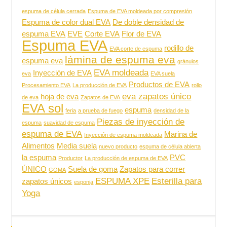
espuma de célula cerrada
Espuma de EVA moldeada por compresión
Espuma de color dual EVA
De doble densidad de
espuma EVA
EVE
Corte EVA
Flor de EVA
Espuma EVA
rodillo de
EVA corte de espuma
lámina de espuma eva
espuma eva
gránulos
EVA moldeada
Inyección de EVA
eva
EVA suela
Productos de EVA
Procesamiento EVA
La producción de EVA
rollo
eva zapatos único
hoja de eva
de eva
Zapatos de EVA
EVA sol
espuma
feria
a prueba de fuego
densidad de la
Piezas de inyección de
espuma
suavidad de espuma
espuma de EVA
Marina de
Inyección de espuma moldeada
Alimentos
Media suela
nuevo producto
espuma de célula abierta
la espuma
PVC
Productor
La producción de espuma de EVA
ÚNICO
Suela de goma
Zapatos para correr
GOMA
ESPUMA XPE
Esterilla para
zapatos únicos
esponja
Yoga