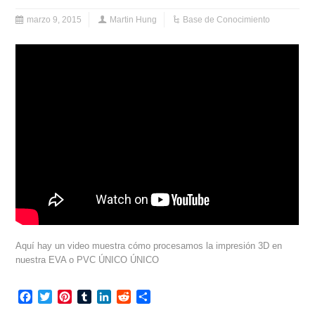
marzo 9, 2015
Martin Hung
Base de Conocimiento
Aquí hay un video muestra cómo procesamos la impresión 3D en
nuestra EVA o PVC ÚNICO ÚNICO
Facebook
Twitter
Pinterest
Tumblr
LinkedIn
Reddit
Compartir