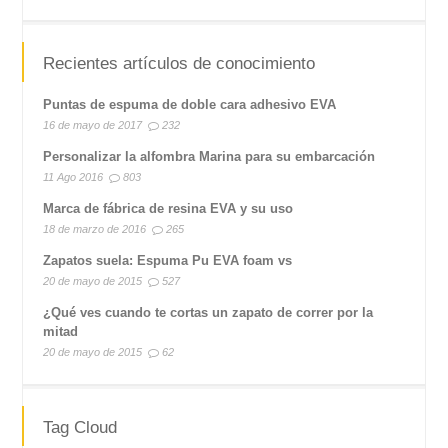
Recientes artículos de conocimiento
Puntas de espuma de doble cara adhesivo EVA
16 de mayo de 2017
232
Personalizar la alfombra Marina para su embarcación
11 Ago 2016
803
Marca de fábrica de resina EVA y su uso
18 de marzo de 2016
265
Zapatos suela: Espuma Pu EVA foam vs
20 de mayo de 2015
527
¿Qué ves cuando te cortas un zapato de correr por la
mitad
20 de mayo de 2015
62
Tag Cloud