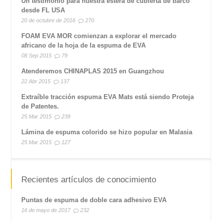
Un testimonio para nuestra estera de cubierta de barco
desde FL USA
20 de octubre de 2016
270
FOAM EVA MOR comienzan a explorar el mercado
africano de la hoja de la espuma de EVA
08 Sep 2015
79
Atenderemos CHINAPLAS 2015 en Guangzhou
22 Abr 2015
137
Extraíble tracción espuma EVA Mats está siendo Proteja
de Patentes.
25 Mar 2015
239
Lámina de espuma colorido se hizo popular en Malasia
25 Mar 2015
127
Recientes artículos de conocimiento
Puntas de espuma de doble cara adhesivo EVA
16 de mayo de 2017
232