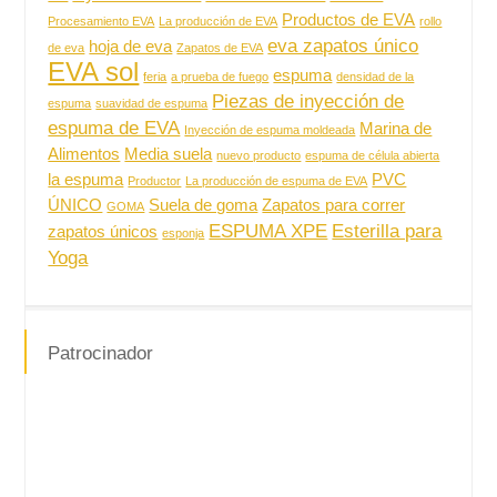
Productos de EVA
Procesamiento EVA
La producción de EVA
rollo
eva zapatos único
hoja de eva
de eva
Zapatos de EVA
EVA sol
espuma
feria
a prueba de fuego
densidad de la
Piezas de inyección de
espuma
suavidad de espuma
espuma de EVA
Marina de
Inyección de espuma moldeada
Alimentos
Media suela
nuevo producto
espuma de célula abierta
la espuma
PVC
Productor
La producción de espuma de EVA
ÚNICO
Suela de goma
Zapatos para correr
GOMA
ESPUMA XPE
Esterilla para
zapatos únicos
esponja
Yoga
Patrocinador