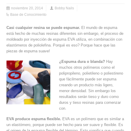
noviembre 20, 2014
Bobby Nails
Base de Conocimiento
Casi cualquier resina se puede espumar.
El mundo de espuma
está hecho de muchas resinas diferentes sin embargo, el proceso de
moldeado por inyección de espuma EVA utiliza, en combinación con
elastómeros de poliolefina. Porqué es eso? Porque hace que las
piezas de espuma suave!
¿Espuma dura o blanda?
Hay
muchos otros polímeros como el
polipropileno, polietileno o poliestireno
que fácilmente puede ser espuma
creando un producto más ligero,
menor densidad. Sin embargo los
resultados serán tieso y duro como
duros y tieso resinas para comenzar
con.
EVA produce espuma flexible.
EVA es un polímero que es similar a
un elastómero, porque puede ser hecho para ser suave y flexible. Es
el origen de la espuma flexible del término. Esto significa que cuando