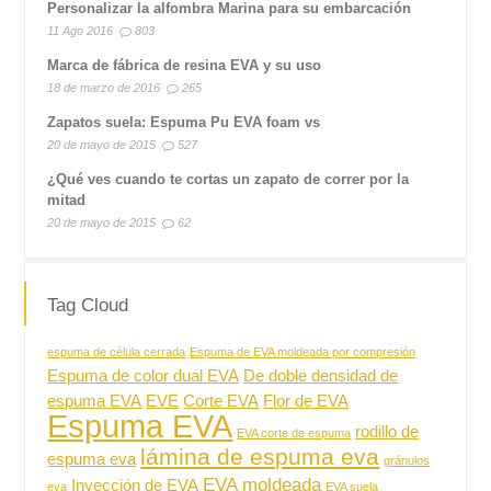
Personalizar la alfombra Marina para su embarcación
11 Ago 2016
803
Marca de fábrica de resina EVA y su uso
18 de marzo de 2016
265
Zapatos suela: Espuma Pu EVA foam vs
20 de mayo de 2015
527
¿Qué ves cuando te cortas un zapato de correr por la
mitad
20 de mayo de 2015
62
Tag Cloud
espuma de célula cerrada
Espuma de EVA moldeada por compresión
Espuma de color dual EVA
De doble densidad de
espuma EVA
EVE
Corte EVA
Flor de EVA
Espuma EVA
rodillo de
EVA corte de espuma
lámina de espuma eva
espuma eva
gránulos
EVA moldeada
Inyección de EVA
eva
EVA suela