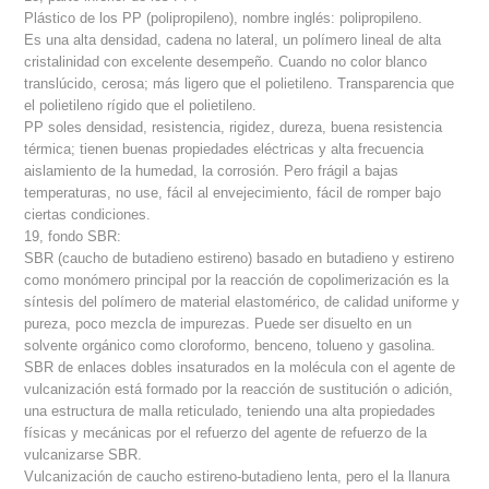
Plástico de los PP (polipropileno), nombre inglés: polipropileno.
Es una alta densidad, cadena no lateral, un polímero lineal de alta
cristalinidad con excelente desempeño. Cuando no color blanco
translúcido, cerosa; más ligero que el polietileno. Transparencia que
el polietileno rígido que el polietileno.
PP soles densidad, resistencia, rigidez, dureza, buena resistencia
térmica; tienen buenas propiedades eléctricas y alta frecuencia
aislamiento de la humedad, la corrosión. Pero frágil a bajas
temperaturas, no use, fácil al envejecimiento, fácil de romper bajo
ciertas condiciones.
19, fondo SBR:
SBR (caucho de butadieno estireno) basado en butadieno y estireno
como monómero principal por la reacción de copolimerización es la
síntesis del polímero de material elastomérico, de calidad uniforme y
pureza, poco mezcla de impurezas. Puede ser disuelto en un
solvente orgánico como cloroformo, benceno, tolueno y gasolina.
SBR de enlaces dobles insaturados en la molécula con el agente de
vulcanización está formado por la reacción de sustitución o adición,
una estructura de malla reticulado, teniendo una alta propiedades
físicas y mecánicas por el refuerzo del agente de refuerzo de la
vulcanizarse SBR.
Vulcanización de caucho estireno-butadieno lenta, pero el la llanura