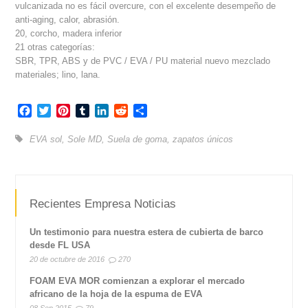
vulcanizada no es fácil overcure, con el excelente desempeño de
anti-aging, calor, abrasión.
20, corcho, madera inferior
21 otras categorías:
SBR, TPR, ABS y de PVC / EVA / PU material nuevo mezclado
materiales; lino, lana.
Facebook
Twitter
Pinterest
Tumblr
LinkedIn
Reddit
Compartir
EVA sol
,
Sole MD
,
Suela de goma
,
zapatos únicos
Recientes Empresa Noticias
Un testimonio para nuestra estera de cubierta de barco
desde FL USA
20 de octubre de 2016
270
FOAM EVA MOR comienzan a explorar el mercado
africano de la hoja de la espuma de EVA