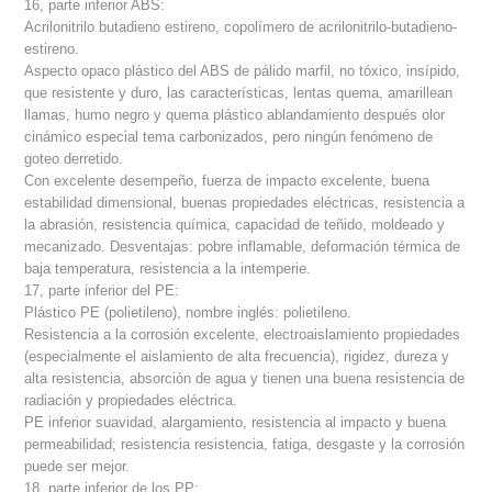
16, parte inferior ABS:
Acrilonitrilo butadieno estireno, copolímero de acrilonitrilo-butadieno-
estireno.
Aspecto opaco plástico del ABS de pálido marfil, no tóxico, insípido,
que resistente y duro, las características, lentas quema, amarillean
llamas, humo negro y quema plástico ablandamiento después olor
cinámico especial tema carbonizados, pero ningún fenómeno de
goteo derretido.
Con excelente desempeño, fuerza de impacto excelente, buena
estabilidad dimensional, buenas propiedades eléctricas, resistencia a
la abrasión, resistencia química, capacidad de teñido, moldeado y
mecanizado. Desventajas: pobre inflamable, deformación térmica de
baja temperatura, resistencia a la intemperie.
17, parte inferior del PE:
Plástico PE (polietileno), nombre inglés: polietileno.
Resistencia a la corrosión excelente, electroaislamiento propiedades
(especialmente el aislamiento de alta frecuencia), rigidez, dureza y
alta resistencia, absorción de agua y tienen una buena resistencia de
radiación y propiedades eléctrica.
PE inferior suavidad, alargamiento, resistencia al impacto y buena
permeabilidad; resistencia resistencia, fatiga, desgaste y la corrosión
puede ser mejor.
18, parte inferior de los PP: