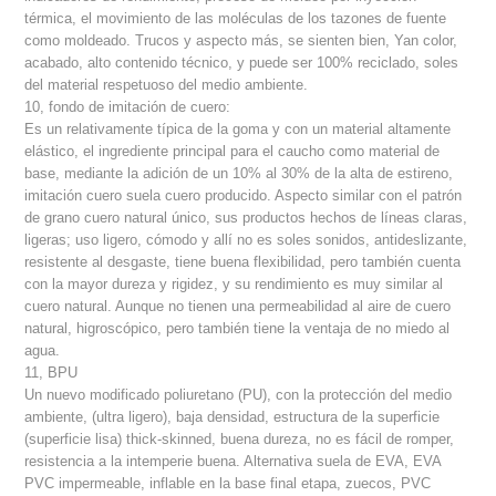
térmica, el movimiento de las moléculas de los tazones de fuente
como moldeado. Trucos y aspecto más, se sienten bien, Yan color,
acabado, alto contenido técnico, y puede ser 100% reciclado, soles
del material respetuoso del medio ambiente.
10, fondo de imitación de cuero:
Es un relativamente típica de la goma y con un material altamente
elástico, el ingrediente principal para el caucho como material de
base, mediante la adición de un 10% al 30% de la alta de estireno,
imitación cuero suela cuero producido. Aspecto similar con el patrón
de grano cuero natural único, sus productos hechos de líneas claras,
ligeras; uso ligero, cómodo y allí no es soles sonidos, antideslizante,
resistente al desgaste, tiene buena flexibilidad, pero también cuenta
con la mayor dureza y rigidez, y su rendimiento es muy similar al
cuero natural. Aunque no tienen una permeabilidad al aire de cuero
natural, higroscópico, pero también tiene la ventaja de no miedo al
agua.
11, BPU
Un nuevo modificado poliuretano (PU), con la protección del medio
ambiente, (ultra ligero), baja densidad, estructura de la superficie
(superficie lisa) thick-skinned, buena dureza, no es fácil de romper,
resistencia a la intemperie buena. Alternativa suela de EVA, EVA
PVC impermeable, inflable en la base final etapa, zuecos, PVC