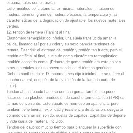
espuma, tales como Taiwán.
Esto modificó poliuretano la luz misma materiales imitación de
madera, tiene un grano de madera precioso, la temperatura y las
características de la degradación de ajustable, los nuevos materiales
verdes.
12, tendón de ternera (Tianjin) al final:
Elastómero termoplástico inferior, una suela translúcida amarilla
pálida, llamado así por su color y su sexo parecía tendones de
ternera. Describir el extremo del tendón y tendón tan fuerte, pero el
tendón artificial al final, suela de goma elastómero termoplástico
también conocido como. (Primero de goma tendón era este color y
otros materiales incluso hacen sandalias el término genérico
Dichotomanthes color. Dichotomanthes dijo inicialmente se refiere al
caucho natural, después de la evolución de la llamada carta de
color).
Tendón al final puede hacerse con una goma, también se puede
hacer con un plástico, producción de caucho termoplástico (TPR) es
la más conveniente. Este zapato es hermoso en apariencia, pero
también tiene buena flexibilidad y resistencia de abrasión, desgaste
cómodo caminar sin sonido, suelas de zapatos, zapatillas de deporte
y vida diaria del material incluido.
Tendón del caucho: mucho tiempo para blanquear la superficie con