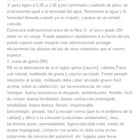
② peso ligero a 0,95 a 1,05 g por centímetro cuadrado de peso, es
exactamente igual a la densidad del agua. Resistente al agua y la
humedad liberada cuando ya no mojado, zapatos en un estado
cómodo.
Estructura tridimensional único de la fibra ③, el único grado 180
doble no se rompa. Puede adaptarse rápidamente a la forma del pie,
puede soporte suelo impacto más efectivamente proteger
eficazmente las plantas del pie de otros materiales que el mismo
espesor.
2, suela de goma (RB):
RB es la abreviatura de la el inglés goma (caucho); caliente Pulse
sub natural, moldeado de goma y caucho reciclado. Fondo pesado
resistente al aceite, moldeado debe caber amolado grueso fácil
acortar, sobre la calefacción, las inconsistencias de color.
Ventajas: buena resistencia al desgaste, antideslizante, flexible, fácil
de romper, buena flexibilidad, buena contracción prolongada
estabilidad, buena dureza, flexión, impermeable.
Desventajas: pesada, fácil a escupir crema (que es el problema de la
calidad) y difícil a la corrosión (cuestiones ambientales); duro,
fácilmente punto; permeabilidad, higroscopicidad malo, miedo de
aceite impregnado, contacto con aceite no debe estar en las
estaciones de servicio del automóvil, etc. lugares para llevar.