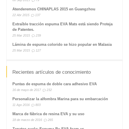
08 Sep 2015
79
Atenderemos CHINAPLAS 2015 en Guangzhou
22 Abr 2015
137
Extraíble tracción espuma EVA Mats está siendo Proteja
de Patentes.
25 Mar 2015
239
Lámina de espuma colorido se hizo popular en Malasia
25 Mar 2015
127
Recientes artículos de conocimiento
Puntas de espuma de doble cara adhesivo EVA
16 de mayo de 2017
232
Personalizar la alfombra Marina para su embarcación
11 Ago 2016
803
Marca de fábrica de resina EVA y su uso
18 de marzo de 2016
265
Zapatos suela: Espuma Pu EVA foam vs