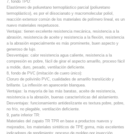
7, fondo TPU:
Elastómero de poliuretano termoplástico parcial (poliuretano
termoplástico), es por el diisocianato y macromolecular poliol,
reacción extensor común de los materiales de polímero lineal, es un
nuevo materiales respetuosos.
Ventajas: tienen excelente resistencia mecánica, resistencia a la
abrasión, resistencia de aceite y resistencia a la flexión, resistencia
a la abrasión especialmente es más prominente, buen aspecto y
generoso de lujo.
Desventajas: calor resistencia agua caliente, resistencia a la
compresión es pobre, fácil de girar el aspecto amarillo, proceso fácil
a molde, duro, pesado, ventilación deficiente.
8, fondo de PVC (imitación de cuero único):
Cloruro de polivinilo PVC, cualidades de amarillo translúcido y
brillante. La inflexión en aparecerán blanquea.
Ventajas: la mayoría de las más baratas, aceite de resistencia,
resistencia a la abrasión, buenas características del aislamiento.
Desventajas: funcionamiento antideslizante es textura pobre, pobre,
no frío, no plegable, ventilación deficiente.
9, parte inferior TR:
Materiales del zapato TR TPR en base a productos nuevos y
mejorados, los materiales sintéticos de TPE goma, más excelentes
indicadores de rendimiento; proceso de moldeo por inyección