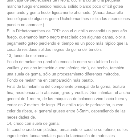
una capa de secreciones de niebla; cuchilla cortar una pequeña
mancha fuego encendido residual sólido blanco poco difícil gotea
quemando y goma hedor ligeramente ahumado. (Ahora desarrollo
tecnológico de algunos goma Dichotomanthes niebla las secreciones
pueden no aparecer.)
El la Dichotomanthes de TPR: con el cuchillo encendió un pequeño
fuego, quemando humo negro mezclado con algunas canas, olor a
pegamento goteo perdiendo el tiempo es un poco más rápido que la
coca de residuos sólidos negros de goma del tendón.
13, fondo de melamina:
Fondo de melamina (también conocido como ven tablero Ledo
varillas y caucho imitación cuero inferior, etc.), de hecho, también
una suela de goma, sólo un procesamiento diferentes métodos.
Fondo de melamina en comparación más barato.
Final de la melamina del componente principal de la goma, textura
fina, resistencia a la abrasión, giros y vueltas. Son infinitas, el ancho
general de 1 metro, de las máquinas de balanceo vino hacia fuera y
cortar en 2 metros de largo. El cuchillo rojo de perforación, nuevo
color de ribete, el general grueso entre 3-5mm, dependiendo de las
necesidades de.
14, crudo con suela de goma:
El caucho crudo sin plástico, amasando el caucho se refiere, es los
ingredientes fundamentales para la fabricación de materiales