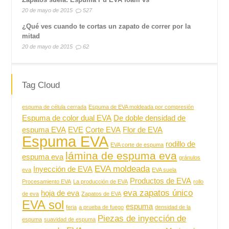
20 de mayo de 2015
527
¿Qué ves cuando te cortas un zapato de correr por la
mitad
20 de mayo de 2015
62
Tag Cloud
espuma de célula cerrada
Espuma de EVA moldeada por compresión
Espuma de color dual EVA
De doble densidad de
espuma EVA
EVE
Corte EVA
Flor de EVA
Espuma EVA
rodillo de
EVA corte de espuma
lámina de espuma eva
espuma eva
gránulos
EVA moldeada
Inyección de EVA
eva
EVA suela
Productos de EVA
Procesamiento EVA
La producción de EVA
rollo
eva zapatos único
hoja de eva
de eva
Zapatos de EVA
EVA sol
espuma
feria
a prueba de fuego
densidad de la
Piezas de inyección de
espuma
suavidad de espuma