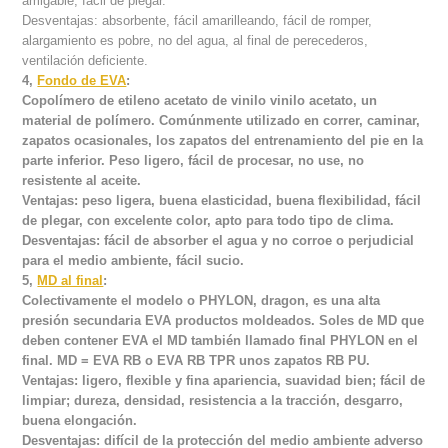
amigable, fácil de plegar.
Desventajas: absorbente, fácil amarilleando, fácil de romper,
alargamiento es pobre, no del agua, al final de perecederos,
ventilación deficiente.
4,
Fondo de EVA
:
Copolímero de etileno acetato de vinilo vinilo acetato, un
material de polímero. Comúnmente utilizado en correr, caminar,
zapatos ocasionales, los zapatos del entrenamiento del pie en la
parte inferior. Peso ligero, fácil de procesar, no use, no
resistente al aceite.
Ventajas: peso ligera, buena elasticidad, buena flexibilidad, fácil
de plegar, con excelente color, apto para todo tipo de clima.
Desventajas: fácil de absorber el agua y no corroe o perjudicial
para el medio ambiente, fácil sucio.
5,
MD al final
:
Colectivamente el modelo o PHYLON, dragon, es una alta
presión secundaria EVA productos moldeados. Soles de MD que
deben contener EVA el MD también llamado final PHYLON en el
final. MD = EVA RB o EVA RB TPR unos zapatos RB PU.
Ventajas: ligero, flexible y fina apariencia, suavidad bien; fácil de
limpiar; dureza, densidad, resistencia a la tracción, desgarro,
buena elongación.
Desventajas: difícil de la protección del medio ambiente adverso