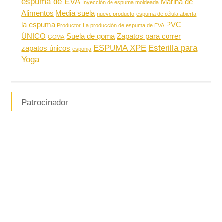
espuma de EVA
Marina de
Inyección de espuma moldeada
Alimentos
Media suela
nuevo producto
espuma de célula abierta
la espuma
PVC
Productor
La producción de espuma de EVA
ÚNICO
Suela de goma
Zapatos para correr
GOMA
ESPUMA XPE
Esterilla para
zapatos únicos
esponja
Yoga
Patrocinador