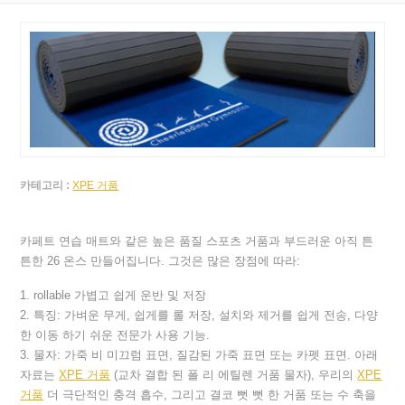
카테고리 :
XPE 거품
카페트 연습 매트와 같은 높은 품질 스포츠 거품과 부드러운 아직 튼
튼한 26 온스 만들어집니다. 그것은 많은 장점에 따라:
1. rollable 가볍고 쉽게 운반 및 저장
2. 특징: 가벼운 무게, 쉽게를 롤 저장, 설치와 제거를 쉽게 전송, 다양
한 이동 하기 쉬운 전문가 사용 기능.
3. 물자: 가죽 비 미끄럼 표면, 질감된 가죽 표면 또는 카펫 표면. 아래
자료는
XPE 거품
(교차 결합 된 폴 리 에틸렌 거품 물자), 우리의
XPE
거품
더 극단적인 충격 흡수, 그리고 결코 뻣 뻣 한 거품 또는 수 축을