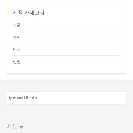
제품 카테고리
거품
마린
의료
신발
최신 글