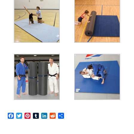
Facebook
Twitter
Pinterest
Tumblr
LinkedIn
Reddit
Share