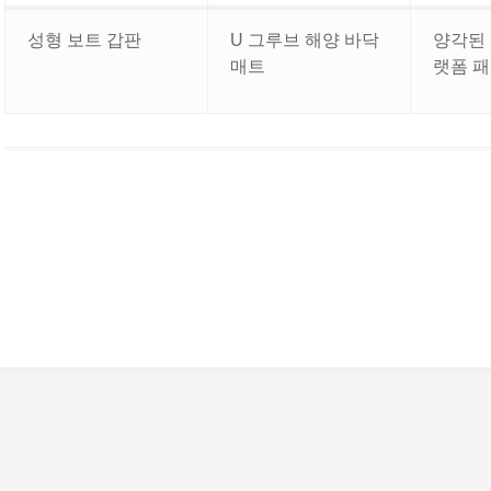
U 그루브 해양 바닥
성형 보트 갑판
양각된 
매트
랫폼 