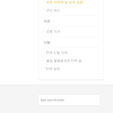
보트 바닥재 및 보트 갑판
견인 패드
의료
정형 외과
신발
EVA 신발 단독
플립 플롭을위한 EVA 솔
EVA 깔창