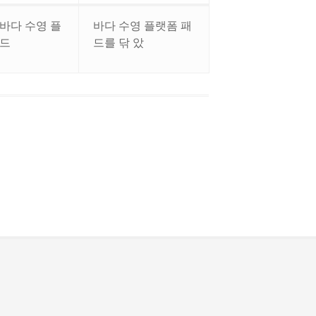
바다 수영 플
바다 수영 플랫폼 패
패드
드를 닦 았