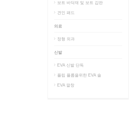
보트 바닥재 및 보트 갑판
견인 패드
의료
정형 외과
신발
EVA 신발 단독
플립 플롭을위한 EVA 솔
EVA 깔창