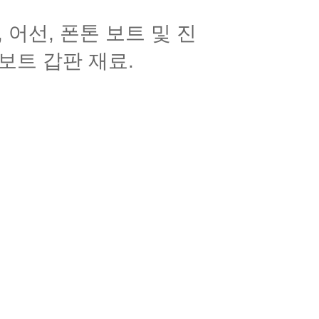
 어선, 폰톤 보트 및 진
보트 갑판 재료.