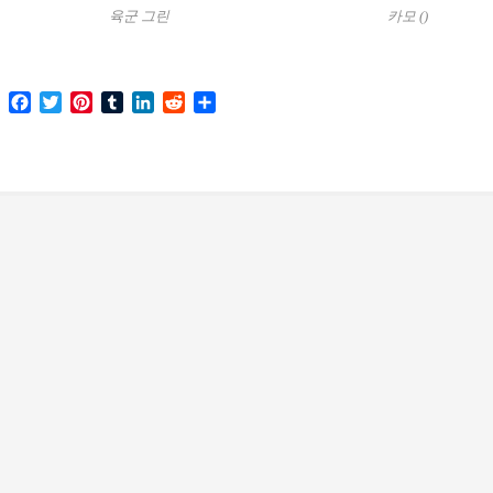
육군 그린
카모 ()
Facebook
Twitter
Pinterest
Tumblr
LinkedIn
Reddit
Share