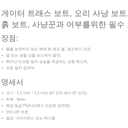
게이터 트래스 보트, 오리 사냥 보트,
흙 보트, 사냥꾼과 어부를위한 필수 
장점:
물을 보유하지 않는 폐쇄 된 세포 폼, 청소하기 쉬운;
열 또는 냉철 강철 보드에서 절연;
뛰어난 미끄럼 방지 성능을 제공하는 성형 텍스처;
쉬운 설치 접착제.
명세서
크기 : 1.2 미터 * 2.2 미터 (47 인치 에서 87 인치);
두께 : 5mm.
해양 등급 PSA (프레스 민감한 접착제)
안티-UV 보호
질감: 다이아몬드 또는 허니콤