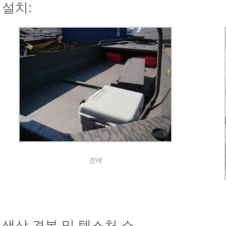
설치:
전에
색상 견본 및 텍스처 쇼